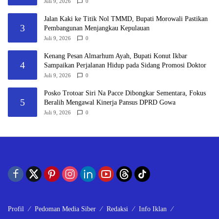
saya tidak Kerjai”
Juli 9, 2026
0
Jalan Kaki ke Titik Nol TMMD, Bupati Morowali Pastikan
3
Pembangunan Menjangkau Kepulauan
Juli 9, 2026
0
Kenang Pesan Almarhum Ayah, Bupati Konut Ikbar
4
Sampaikan Perjalanan Hidup pada Sidang Promosi Doktor
Juli 9, 2026
0
Posko Trotoar Siri Na Pacce Dibongkar Sementara, Fokus
5
Beralih Mengawal Kinerja Pansus DPRD Gowa
Juli 9, 2026
0
Profil
Pedoman Media Siber
Redaksi
Info Iklan