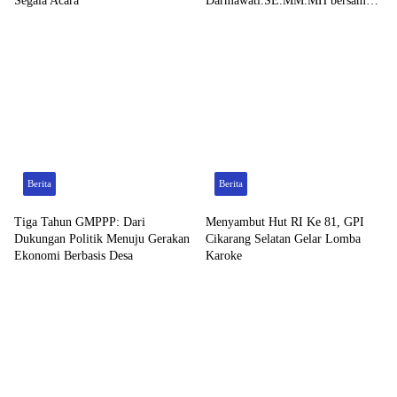
Segala Acara
Darmawati.SE.MM.MH bersama
Personilnya Membagikan Bendera
Merah Putih Berserta Tiangnya
Berita
Berita
Tiga Tahun GMPPP: Dari
Menyambut Hut RI Ke 81, GPI
Dukungan Politik Menuju Gerakan
Cikarang Selatan Gelar Lomba
Ekonomi Berbasis Desa
Karoke