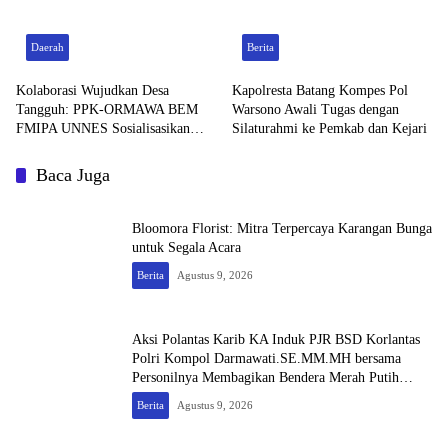
Daerah
Berita
Kolaborasi Wujudkan Desa
Kapolresta Batang Kompes Pol
Tangguh: PPK-ORMAWA BEM
Warsono Awali Tugas dengan
FMIPA UNNES Sosialisasikan
Silaturahmi ke Pemkab dan Kejari
Terasering dan Irigasi untuk
Mitigasi Longsor
Baca Juga
Bloomora Florist: Mitra Terpercaya Karangan Bunga
untuk Segala Acara
Berita
Agustus 9, 2026
Aksi Polantas Karib KA Induk PJR BSD Korlantas
Polri Kompol Darmawati.SE.MM.MH bersama
Personilnya Membagikan Bendera Merah Putih
Berserta Tiangnya
Berita
Agustus 9, 2026