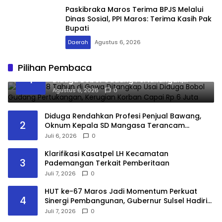
Paskibraka Maros Terima BPJS Melalui
Dinas Sosial, PPI Maros: Terima Kasih Pak
Bupati
Daerah
Agustus 6, 2026
Pilihan Pembaca
Remaja 18 Tahun di Gowa Ditangkap Usai
1
Diduga Bobol Gudang Pertukangan,
Kerugian Korban Capai Rp 6 Juta
Agustus 6, 2026
0
Diduga Rendahkan Profesi Penjual Bawang,
2
Oknum Kepala SD Mangasa Terancam
Dilaporkan ke Inspektorat dan Dinas
Juli 6, 2026
0
Pendidikan
Klarifikasi Kasatpel LH Kecamatan
3
Pademangan Terkait Pemberitaan
Juli 7, 2026
0
HUT ke-67 Maros Jadi Momentum Perkuat
4
Sinergi Pembangunan, Gubernur Sulsel Hadiri
Paripurna DPRD
Juli 7, 2026
0