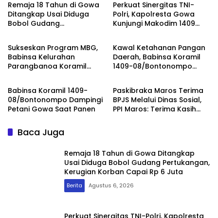
Remaja 18 Tahun di Gowa
Perkuat Sinergitas TNI-
Ditangkap Usai Diduga
Polri, Kapolresta Gowa
Bobol Gudang
Kunjungi Makodim 1409
Berita
Berita
Pertukangan, Kerugian
Gowa
Korban Capai Rp 6 Juta
Sukseskan Program MBG,
Kawal Ketahanan Pangan
Babinsa Kelurahan
Daerah, Babinsa Koramil
Parangbanoa Koramil
1409-08/Bontonompo
Berita
Daerah
1409-05/Pallangga Turun
Dampingi Petani Gowa
Langsung Pendampingan
Saat Panen
Babinsa Koramil 1409-
Paskibraka Maros Terima
di Sekolah
08/Bontonompo Dampingi
BPJS Melalui Dinas Sosial,
Petani Gowa Saat Panen
PPI Maros: Terima Kasih
Pak Bupati
Baca Juga
Remaja 18 Tahun di Gowa Ditangkap
Usai Diduga Bobol Gudang Pertukangan,
Kerugian Korban Capai Rp 6 Juta
Berita
Agustus 6, 2026
Perkuat Sinergitas TNI-Polri, Kapolresta