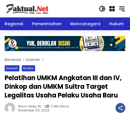
Langsung
ke
konten
Regional
Pemerintahan
Mancanegara
Hukum
Beranda
Daerah
Daerah
Ekobis
Pelatihan UMKM Angkatan III dan IV,
Dinkop dan UMKM Sultra Target
Legalitas Usaha Pelaku Usaha Baru
Asrun Awey Ali
2 Min Baca
November 30, 2023