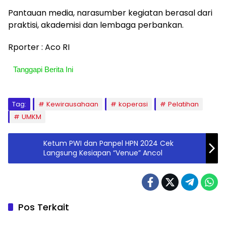
Pantauan media, narasumber kegiatan berasal dari
praktisi, akademisi dan lembaga perbankan.
Rporter : Aco RI
Tanggapi Berita Ini
Tag:
Kewirausahaan
koperasi
Pelatihan
UMKM
Ketum PWI dan Panpel HPN 2024 Cek
Langsung Kesiapan “Venue” Ancol
Pos Terkait
Berita
Berita