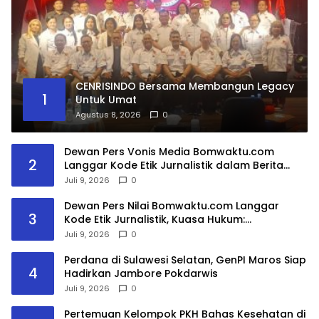
CENRISINDO Bersama Membangun Legacy
1
Untuk Umat
Agustus 8, 2026
0
Dewan Pers Vonis Media Bomwaktu.com
2
Langgar Kode Etik Jurnalistik dalam Berita
DPRD Gowa
Juli 9, 2026
0
Dewan Pers Nilai Bomwaktu.com Langgar
3
Kode Etik Jurnalistik, Kuasa Hukum:
Pemberitaan Menghakimi Tanpa Verifikasi Tak
Juli 9, 2026
0
Dilindungi Etika Pers
Perdana di Sulawesi Selatan, GenPI Maros Siap
4
Hadirkan Jambore Pokdarwis
Juli 9, 2026
0
Pertemuan Kelompok PKH Bahas Kesehatan di