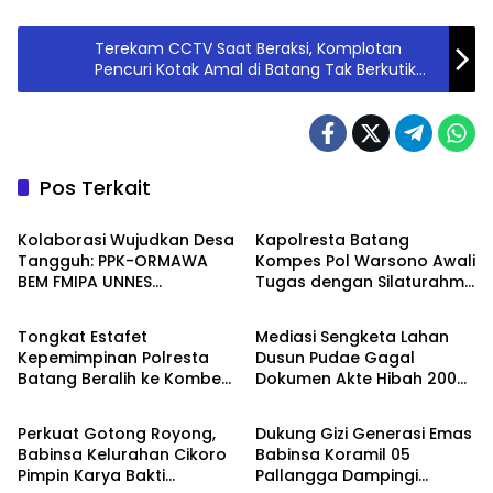
Terekam CCTV Saat Beraksi, Komplotan
Pencuri Kotak Amal di Batang Tak Berkutik
Ditangkap Polisi
Pos Terkait
Daerah
Berita
Kolaborasi Wujudkan Desa
Kapolresta Batang
Tangguh: PPK-ORMAWA
Kompes Pol Warsono Awali
BEM FMIPA UNNES
Tugas dengan Silaturahmi
Berita
Berita
Sosialisasikan Terasering
ke Pemkab dan Kejari
dan Irigasi untuk Mitigasi
Tongkat Estafet
Mediasi Sengketa Lahan
Longsor
Kepemimpinan Polresta
Dusun Pudae Gagal
Batang Beralih ke Kombes
Dokumen Akte Hibah 2003
Berita
Berita
Pol Warsono
Dipertanyakan Dugaan
Pemalsuan Mencuat
Perkuat Gotong Royong,
Dukung Gizi Generasi Emas
Babinsa Kelurahan Cikoro
Babinsa Koramil 05
Pimpin Karya Bakti
Pallangga Dampingi