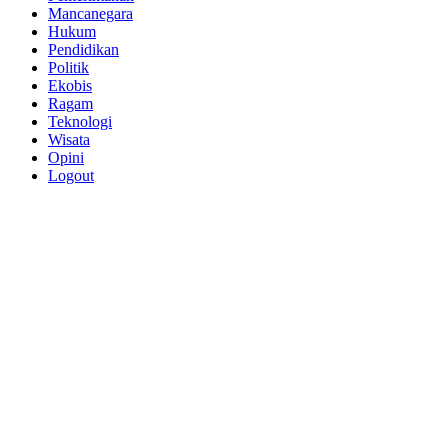
Mancanegara
Hukum
Pendidikan
Politik
Ekobis
Ragam
Teknologi
Wisata
Opini
Logout