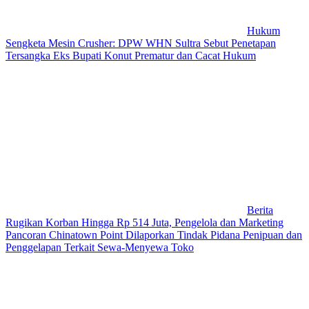
Hukum
Sengketa Mesin Crusher: DPW WHN Sultra Sebut Penetapan
Tersangka Eks Bupati Konut Prematur dan Cacat Hukum
Berita
Rugikan Korban Hingga Rp 514 Juta, Pengelola dan Marketing
Pancoran Chinatown Point Dilaporkan Tindak Pidana Penipuan dan
Penggelapan Terkait Sewa-Menyewa Toko