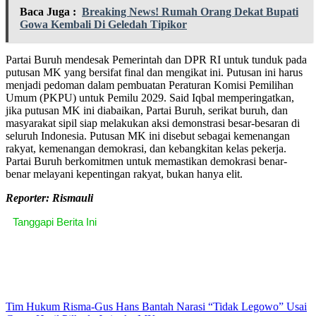
Baca Juga :
Breaking News! Rumah Orang Dekat Bupati
Gowa Kembali Di Geledah Tipikor
Partai Buruh mendesak Pemerintah dan DPR RI untuk tunduk pada
putusan MK yang bersifat final dan mengikat ini. Putusan ini harus
menjadi pedoman dalam pembuatan Peraturan Komisi Pemilihan
Umum (PKPU) untuk Pemilu 2029. Said Iqbal memperingatkan,
jika putusan MK ini diabaikan, Partai Buruh, serikat buruh, dan
masyarakat sipil siap melakukan aksi demonstrasi besar-besaran di
seluruh Indonesia. Putusan MK ini disebut sebagai kemenangan
rakyat, kemenangan demokrasi, dan kebangkitan kelas pekerja.
Partai Buruh berkomitmen untuk memastikan demokrasi benar-
benar melayani kepentingan rakyat, bukan hanya elit.
Reporter: Rismauli
Tanggapi Berita Ini
Tim Hukum Risma-Gus Hans Bantah Narasi “Tidak Legowo” Usai