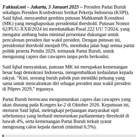
Faktual.net – Jakarta, 3 Januari 2025 –
Presiden Partai Buruh
sekaligus Presiden Konfederasi Serikat Pekerja Indonesia (KSPI),
Said Iqbal, menyambut gembira putusan Mahkamah Konstitusi
(MK) yang menghapuskan presidential threshold. Putusan Nomor
62/PUU-XXII/2024 ini membatalkan Pasal 222 UU 7/2024, yang
mengatur ambang batas minimal persentase dukungan untuk
pencalonan presiden dan wakil presiden. Dengan putusan ini,
presidential threshold menjadi 0%, membuka jalan bagi semua partai
politik peserta Pemilu 2029, termasuk Partai Buruh, untuk
mengusung capres dan cawapres tanpa perlu berkoalisi.
Said Iqbal menyatakan, putusan MK ini merupakan kemenangan
besar bagi demokrasi Indonesia, mengembalikan kedaulatan kepada
rakyat. “Kini, seorang buruh pabrik pun memiliki peluang yang
sama untuk mencalonkan diri sebagai presiden atau wakil presiden
di Pilpres 2029,” tegasnya.
Partai Buruh berencana mengumumkan capres dan cawapres yang
akan diusung pada Kongres ke-2 di Oktober 2026. Keputusan ini,
menurut Said Iqbal, melengkapi perjuangan masyarakat sipil
sebelumnya yang berhasil menurunkan parliamentary threshold di
bawah 4%, serta kemenangan Partai Buruh terkait syarat
mengusung calon kepala daerah (minimal 6,5%).