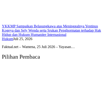
YKKMP Sampaikan Belasungkawa atas Meninggalnya Yentinus
Kogeya dan Sely Wenda serta Srukan Penghormatan terhadap Hak
Hidup dan Hukum Humaniter Internasional
Hukum
Juli 25, 2026
Faktual.net – Wamena, 25 Juli 2026 – Yayasan…
Pilihan Pembaca