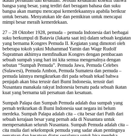
ikatan persatuan dan kesatuan. Sebuah kesadaran kolektif bahwa
bangsa yang besar, yang terdiri dari beragam bahasa dan suku
bangsa akan mampu mencapai kemerdekaannya apabila berikrar
untuk bersatu. Menyatukan ide dan pemikiran untuk mencapai
mimpi besar meraih kemerdekaan.
27 – 28 Oktober 1928, pemuda – pemuda Indonesia dari berbagai
suku berkumpul di Batavia (Jakarta saat ini) dalam sebuah kegiatan
yang bernama Kongres Pemuda II. Kegiatan yang dimotori oleh
beberapa tokoh yakni Muhammad Yamin dan Wage Rudolf
Supratman akhirnya memfinalkan Kongres dengan pembacaan
sebuah sumpah yang hari ini kita semua mengenalnya dengan
sebutan “Sumpah Pemuda”. Pemuda Jawa, Pemuda Celebes
(Sulawesi), Pemuda Ambon, Pemuda Sumatera dan pemuda –
pemuda lainnya mengikrarkan diri pada sebuah tekad bahwa
penjajah akan bisa terusir dari Bumi Indonesia, terusir dari
Nusantara manakala rakyat Indonesia bersatu pada sebuah ikatan
kuat yang bernama tali persatuan dan kesatuan.
Sumpah Palapa dan Sumpah Pemuda adalah dua sumpah yang
pernah terikrarkan di Bumi Indonesia saat negara ini belum
merdeka. Sumpah Palapa adalah cita – cita besar dari Patih dari
sebuah kerajaan besar yang pernah ada di Nusantara untuk
mempersatukan seluruh Nusantara. Sumpah Pemuda adalah cita –
cita mulia dari sekelompok pemuda yang sadar akan pentingnya
persatuan dan kesatuan diatas segalanya untuk bisa merdeka