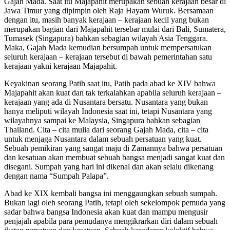
Gajah Mada. Saat itu Majapahit merupakan sebuah kerajaan besar di
Jawa Timur yang dipimpin oleh Raja Hayam Wuruk. Bersamaan
dengan itu, masih banyak kerajaan – kerajaan kecil yang bukan
merupakan bagian dari Majapahit tersebar mulai dari Bali, Sumatera,
Tumasek (Singapura) bahkan sebagian wilayah Asia Tenggara.
Maka, Gajah Mada kemudian bersumpah untuk mempersatukan
seluruh kerajaan – kerajaan tersebut di bawah pemerintahan satu
kerajaan yakni kerajaan Majapahit.
Keyakinan seorang Patih saat itu, Patih pada abad ke XIV bahwa
Majapahit akan kuat dan tak terkalahkan apabila seluruh kerajaan –
kerajaan yang ada di Nusantara bersatu. Nusantara yang bukan
hanya meliputi wilayah Indonesia saat ini, tetapi Nusantara yang
wilayahnya sampai ke Malaysia, Singapura bahkan sebagian
Thailand. Cita – cita mulia dari seorang Gajah Mada, cita – cita
untuk menjaga Nusantara dalam sebuah persatuan yang kuat.
Sebuah pemikiran yang sangat maju di Zamannya bahwa persatuan
dan kesatuan akan membuat sebuah bangsa menjadi sangat kuat dan
disegani. Sumpah yang hari ini dikenal dan akan selalu dikenang
dengan nama “Sumpah Palapa”.
Abad ke XIX kembali bangsa ini menggaungkan sebuah sumpah.
Bukan lagi oleh seorang Patih, tetapi oleh sekelompok pemuda yang
sadar bahwa bangsa Indonesia akan kuat dan mampu mengusir
penjajah apabila para pemudanya mengikrarkan diri dalam sebuah