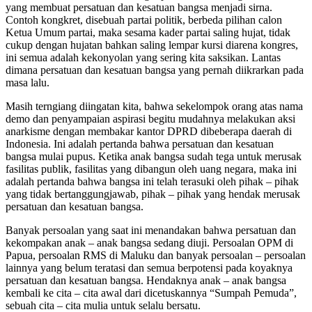
yang membuat persatuan dan kesatuan bangsa menjadi sirna.
Contoh kongkret, disebuah partai politik, berbeda pilihan calon
Ketua Umum partai, maka sesama kader partai saling hujat, tidak
cukup dengan hujatan bahkan saling lempar kursi diarena kongres,
ini semua adalah kekonyolan yang sering kita saksikan. Lantas
dimana persatuan dan kesatuan bangsa yang pernah diikrarkan pada
masa lalu.
Masih terngiang diingatan kita, bahwa sekelompok orang atas nama
demo dan penyampaian aspirasi begitu mudahnya melakukan aksi
anarkisme dengan membakar kantor DPRD dibeberapa daerah di
Indonesia. Ini adalah pertanda bahwa persatuan dan kesatuan
bangsa mulai pupus. Ketika anak bangsa sudah tega untuk merusak
fasilitas publik, fasilitas yang dibangun oleh uang negara, maka ini
adalah pertanda bahwa bangsa ini telah terasuki oleh pihak – pihak
yang tidak bertanggungjawab, pihak – pihak yang hendak merusak
persatuan dan kesatuan bangsa.
Banyak persoalan yang saat ini menandakan bahwa persatuan dan
kekompakan anak – anak bangsa sedang diuji. Persoalan OPM di
Papua, persoalan RMS di Maluku dan banyak persoalan – persoalan
lainnya yang belum teratasi dan semua berpotensi pada koyaknya
persatuan dan kesatuan bangsa. Hendaknya anak – anak bangsa
kembali ke cita – cita awal dari dicetuskannya “Sumpah Pemuda”,
sebuah cita – cita mulia untuk selalu bersatu.