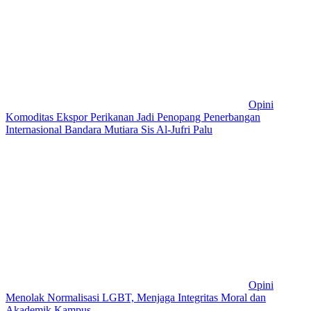
Opini
Komoditas Ekspor Perikanan Jadi Penopang Penerbangan
Internasional Bandara Mutiara Sis Al-Jufri Palu
Opini
Menolak Normalisasi LGBT, Menjaga Integritas Moral dan
Akademik Kampus