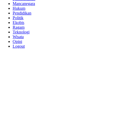
Mancanegara
Hukum
Pendidikan
Politik
Ekobis
Ragam
Teknologi
Wisata
Opini
Logout