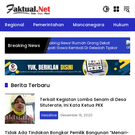
Langsung
ke
konten
Regional
Pemerintahan
Mancanegara
Hukum
gun
Breaking News! Rumah Orang Dekat
Breaking News
Bupati Gowa Kembali Di Geledah Tipikor
Berita Terbaru
Terkait Kegiatan Lomba Senam di Desa
Situterate, Ini Kata Ketua PKK
Headline
Desember 15, 2020
Tidak Ada Tindakan Bongkar Pemilik Bangunan “Menari-