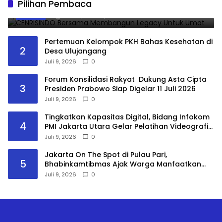
Pilihan Pembaca
1
Untuk Umat
Agustus 8, 2026
0
Pertemuan Kelompok PKH Bahas Kesehatan di
2
Desa Ulujangang
Juli 9, 2026
0
Forum Konsilidasi Rakyat Dukung Asta Cipta
3
Presiden Prabowo Siap Digelar 11 Juli 2026
Juli 9, 2026
0
Tingkatkan Kapasitas Digital, Bidang Infokom
4
PMI Jakarta Utara Gelar Pelatihan Videografi
Hybrid
Juli 9, 2026
0
Jakarta On The Spot di Pulau Pari,
5
Bhabinkamtibmas Ajak Warga Manfaatkan
Layanan Polri 110
Juli 9, 2026
0