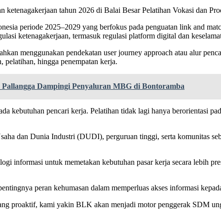
an ketenagakerjaan tahun 2026 di Balai Besar Pelatihan Vokasi dan Pr
onesia periode 2025–2029 yang berfokus pada penguatan link and match 
gulasi ketenagakerjaan, termasuk regulasi platform digital dan keselama
ahkan menggunakan pendekatan user journey approach atau alur pencari
, pelatihan, hingga penempatan kerja.
5 Pallangga Dampingi Penyaluran MBG di Bontoramba
 kebutuhan pencari kerja. Pelatihan tidak lagi hanya berorientasi pa
ha dan Dunia Industri (DUDI), perguruan tinggi, serta komunitas seba
i informasi untuk memetakan kebutuhan pasar kerja secara lebih presi
n pentingnya peran kehumasan dalam memperluas akses informasi kepad
yang proaktif, kami yakin BLK akan menjadi motor penggerak SDM ung