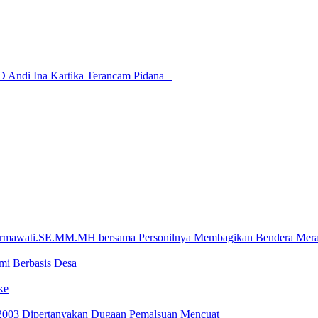
di Ina Kartika Terancam Pidana ‎ ‎ ‎
armawati.SE.MM.MH bersama Personilnya Membagikan Bendera Merah
i Berbasis Desa
ke
2003 Dipertanyakan Dugaan Pemalsuan Mencuat