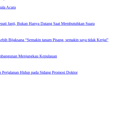
gala Acara
epati Janji, Bukan Hanya Datang Saat Membutuhkan Suara
Lebih Bijaksana “Semakin tanam Pisang, semakin saya tidak Kerjai”
Pembangunan Menjangkau Kepulauan
 Perjalanan Hidup pada Sidang Promosi Doktor