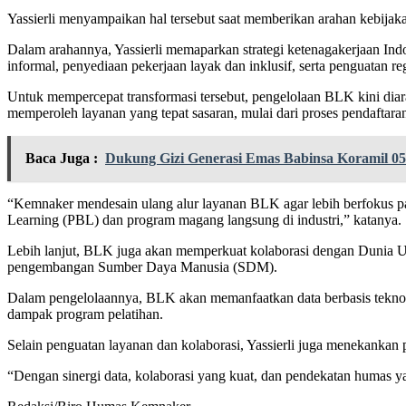
Yassierli menyampaikan hal tersebut saat memberikan arahan kebijak
Dalam arahannya, Yassierli memaparkan strategi ketenagakerjaan Ind
informal, penyediaan pekerjaan layak dan inklusif, serta penguatan re
Untuk mempercepat transformasi tersebut, pengelolaan BLK kini diar
memperoleh layanan yang tepat sasaran, mulai dari proses pendaftaran
Baca Juga :
Dukung Gizi Generasi Emas Babinsa Koramil 0
“Kemnaker mendesain ulang alur layanan BLK agar lebih berfokus pada
Learning (PBL) dan program magang langsung di industri,” katanya.
Lebih lanjut, BLK juga akan memperkuat kolaborasi dengan Dunia Usa
pengembangan Sumber Daya Manusia (SDM).
Dalam pengelolaannya, BLK akan memanfaatkan data berbasis teknolog
dampak program pelatihan.
Selain penguatan layanan dan kolaborasi, Yassierli juga menekanka
“Dengan sinergi data, kolaborasi yang kuat, dan pendekatan humas 