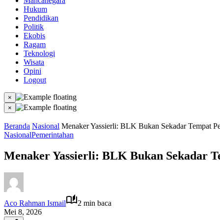
Mancanegara
Hukum
Pendidikan
Politik
Ekobis
Ragam
Teknologi
Wisata
Opini
Logout
×
×
Beranda
Nasional
Menaker Yassierli: BLK Bukan Sekadar Tempat Pela
Nasional
Pemerintahan
Menaker Yassierli: BLK Bukan Sekadar Tem
Aco Rahman Ismail
2 min baca
Mei 8, 2026