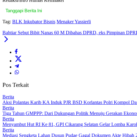
Redaksi/Biro Humas Kemnaker
Tanggapi Berita Ini
Tag:
BLK Inkubator Bisnis
Menaker Yassierli
Bahtiar Sebut Bibit Nanas 60 M Dibahas DPRD, eks Pimpinan DPRD An
Pos Terkait
Berita
Aksi Polantas Karib KA Induk PJR BSD Korlantas Polri Kompol D
Berita
Tiga Tahun GMPPP: Dari Dukungan Politik Menuju Gerakan Ekonom
Berita
Menyambut Hut RI Ke 81, GPI Cikarang Selatan Gelar Lomba Karo
Berita
Mediasi Sengketa Lahan Dusun Pudae Gagal Dokumen Akte Hibah 