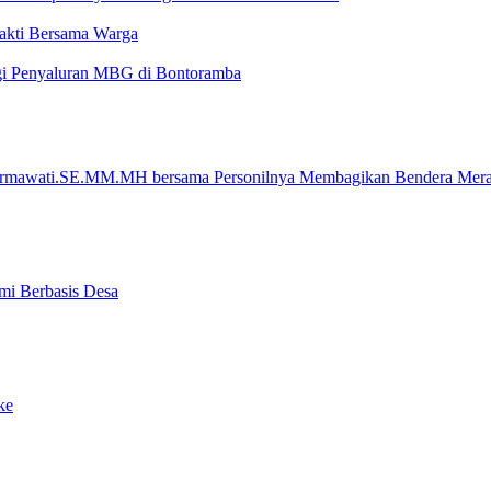
akti Bersama Warga
gi Penyaluran MBG di Bontoramba
armawati.SE.MM.MH bersama Personilnya Membagikan Bendera Merah
i Berbasis Desa
ke