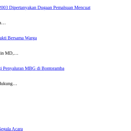
2003 Dipertanyakan Dugaan Pemalsuan Mencuat
sa…
akti Bersama Warga
uddin MD,…
gi Penyaluran MBG di Bontoramba
endukung…