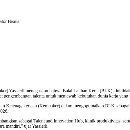
tor Bisnis
r) Yassierli menegaskan bahwa Balai Latihan Kerja (BLK) kini tidak la
usat pengembangan talenta untuk menjawab kebutuhan dunia kerja yang
erian Ketenagakerjaan (Kemnaker) dalam mengoptimalkan BLK sebagai pu
2026.
embangkan sebagai Talent and Innovation Hub, klinik produktivitas, s
a mandiri,” ujar Yassierli.