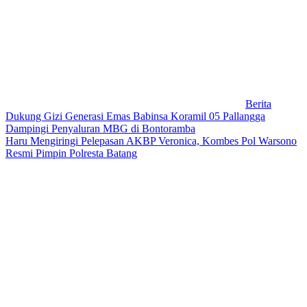
Berita
Dukung Gizi Generasi Emas Babinsa Koramil 05 Pallangga
Dampingi Penyaluran MBG di Bontoramba
Haru Mengiringi Pelepasan AKBP Veronica, Kombes Pol Warsono
Resmi Pimpin Polresta Batang