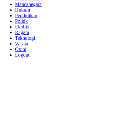
Mancanegara
Hukum
Pendidikan
Politik
Ekobis
Ragam
Teknologi
Wisata
Opini
Logout