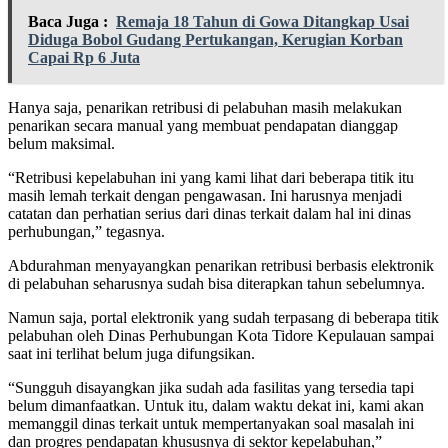
Baca Juga :
Remaja 18 Tahun di Gowa Ditangkap Usai
Diduga Bobol Gudang Pertukangan, Kerugian Korban
Capai Rp 6 Juta
Hanya saja, penarikan retribusi di pelabuhan masih melakukan
penarikan secara manual yang membuat pendapatan dianggap
belum maksimal.
“Retribusi kepelabuhan ini yang kami lihat dari beberapa titik itu
masih lemah terkait dengan pengawasan. Ini harusnya menjadi
catatan dan perhatian serius dari dinas terkait dalam hal ini dinas
perhubungan,” tegasnya.
Abdurahman menyayangkan penarikan retribusi berbasis elektronik
di pelabuhan seharusnya sudah bisa diterapkan tahun sebelumnya.
Namun saja, portal elektronik yang sudah terpasang di beberapa titik
pelabuhan oleh Dinas Perhubungan Kota Tidore Kepulauan sampai
saat ini terlihat belum juga difungsikan.
“Sungguh disayangkan jika sudah ada fasilitas yang tersedia tapi
belum dimanfaatkan. Untuk itu, dalam waktu dekat ini, kami akan
memanggil dinas terkait untuk mempertanyakan soal masalah ini
dan progres pendapatan khususnya di sektor kepelabuhan,”