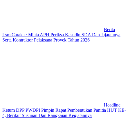
Berita
Lsm Caraka : Minta APH Periksa Kasudin SDA Dan Jajarannya
Serta Kontraktor Pelaksana Proyek Tahun 2026
Headline
Ketum DPP PWDPI Pimpin Rapat Pembentukan Panitia HUT KE-
4, Berikut Susunan Dan Rangkaian Kegiatannya