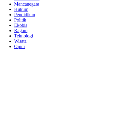
Mancanegara
Hukum
Pendidikan
Politik
Ekobis
Ragam
Teknologi
Wisata
Opini