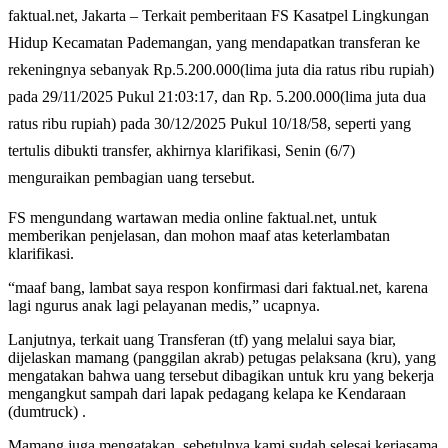
faktual.net, Jakarta – Terkait pemberitaan FS Kasatpel Lingkungan
Hidup Kecamatan Pademangan, yang mendapatkan transferan ke
rekeningnya sebanyak Rp.5.200.000(lima juta dia ratus ribu rupiah)
pada 29/11/2025 Pukul 21:03:17, dan Rp. 5.200.000(lima juta dua
ratus ribu rupiah) pada 30/12/2025 Pukul 10/18/58, seperti yang
tertulis dibukti transfer, akhirnya klarifikasi, Senin (6/7)
menguraikan pembagian uang tersebut.
FS mengundang wartawan media online faktual.net, untuk
memberikan penjelasan, dan mohon maaf atas keterlambatan
klarifikasi.
“maaf bang, lambat saya respon konfirmasi dari faktual.net, karena
lagi ngurus anak lagi pelayanan medis,” ucapnya.
Lanjutnya, terkait uang Transferan (tf) yang melalui saya biar,
dijelaskan mamang (panggilan akrab) petugas pelaksana (kru), yang
mengatakan bahwa uang tersebut dibagikan untuk kru yang bekerja
mengangkut sampah dari lapak pedagang kelapa ke Kendaraan
(dumtruck) .
Mamang juga mengatakan, sebetulnya kami sudah selesai kerjasama