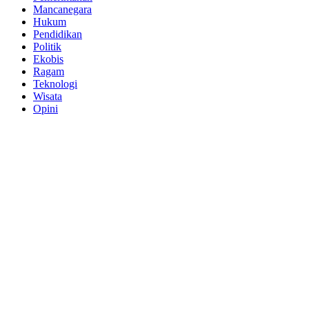
Mancanegara
Hukum
Pendidikan
Politik
Ekobis
Ragam
Teknologi
Wisata
Opini