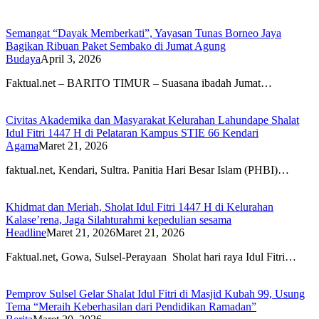
Semangat “Dayak Memberkati”, Yayasan Tunas Borneo Jaya
Bagikan Ribuan Paket Sembako di Jumat Agung
Budaya
April 3, 2026
Faktual.net – BARITO TIMUR – Suasana ibadah Jumat…
Civitas Akademika dan Masyarakat Kelurahan Lahundape Shalat
Idul Fitri 1447 H di Pelataran Kampus STIE 66 Kendari
Agama
Maret 21, 2026
faktual.net, Kendari, Sultra. Panitia Hari Besar Islam (PHBI)…
Khidmat dan Meriah, Sholat Idul Fitri 1447 H di Kelurahan
Kalase’rena, Jaga Silahturahmi kepedulian sesama
Headline
Maret 21, 2026
Maret 21, 2026
Faktual.net, Gowa, Sulsel-Perayaan Sholat hari raya Idul Fitri…
Pemprov Sulsel Gelar Shalat Idul Fitri di Masjid Kubah 99, Usung
Tema “Meraih Keberhasilan dari Pendidikan Ramadan”