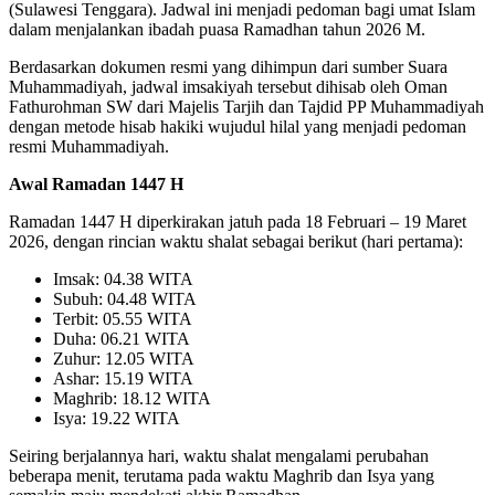
(Sulawesi Tenggara). Jadwal ini menjadi pedoman bagi umat Islam
dalam menjalankan ibadah puasa Ramadhan tahun 2026 M.
Berdasarkan dokumen resmi yang dihimpun dari sumber Suara
Muhammadiyah, jadwal imsakiyah tersebut dihisab oleh Oman
Fathurohman SW dari Majelis Tarjih dan Tajdid PP Muhammadiyah
dengan metode hisab hakiki wujudul hilal yang menjadi pedoman
resmi Muhammadiyah.
Awal Ramadan 1447 H
Ramadan 1447 H diperkirakan jatuh pada 18 Februari – 19 Maret
2026, dengan rincian waktu shalat sebagai berikut (hari pertama):
Imsak: 04.38 WITA
Subuh: 04.48 WITA
Terbit: 05.55 WITA
Duha: 06.21 WITA
Zuhur: 12.05 WITA
Ashar: 15.19 WITA
Maghrib: 18.12 WITA
Isya: 19.22 WITA
Seiring berjalannya hari, waktu shalat mengalami perubahan
beberapa menit, terutama pada waktu Maghrib dan Isya yang