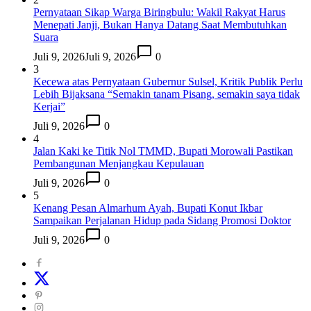
Pernyataan Sikap Warga Biringbulu: Wakil Rakyat Harus
Menepati Janji, Bukan Hanya Datang Saat Membutuhkan
Suara
Juli 9, 2026
Juli 9, 2026
0
3
Kecewa atas Pernyataan Gubernur Sulsel, Kritik Publik Perlu
Lebih Bijaksana “Semakin tanam Pisang, semakin saya tidak
Kerjai”
Juli 9, 2026
0
4
Jalan Kaki ke Titik Nol TMMD, Bupati Morowali Pastikan
Pembangunan Menjangkau Kepulauan
Juli 9, 2026
0
5
Kenang Pesan Almarhum Ayah, Bupati Konut Ikbar
Sampaikan Perjalanan Hidup pada Sidang Promosi Doktor
Juli 9, 2026
0