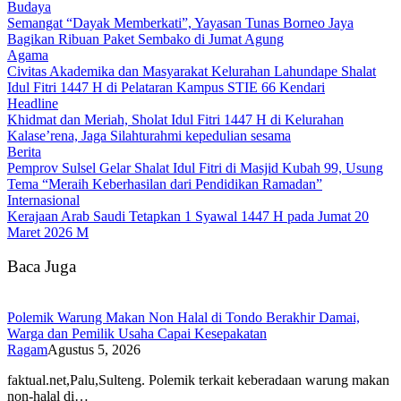
Budaya
Semangat “Dayak Memberkati”, Yayasan Tunas Borneo Jaya
Bagikan Ribuan Paket Sembako di Jumat Agung
Agama
Civitas Akademika dan Masyarakat Kelurahan Lahundape Shalat
Idul Fitri 1447 H di Pelataran Kampus STIE 66 Kendari
Headline
Khidmat dan Meriah, Sholat Idul Fitri 1447 H di Kelurahan
Kalase’rena, Jaga Silahturahmi kepedulian sesama
Berita
Pemprov Sulsel Gelar Shalat Idul Fitri di Masjid Kubah 99, Usung
Tema “Meraih Keberhasilan dari Pendidikan Ramadan”
Internasional
Kerajaan Arab Saudi Tetapkan 1 Syawal 1447 H pada Jumat 20
Maret 2026 M
Baca Juga
Polemik Warung Makan Non Halal di Tondo Berakhir Damai,
Warga dan Pemilik Usaha Capai Kesepakatan
Ragam
Agustus 5, 2026
faktual.net,Palu,Sulteng. Polemik terkait keberadaan warung makan
non-halal di…