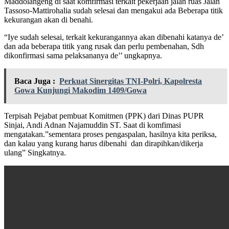
Maddolangeng di saat komfirmasi terkait pekerjaan jalan ruas Jalan
Tassoso-Mattirohalia sudah selesai dan mengakui ada Beberapa titik
kekurangan akan di benahi.
“Iye sudah selesai, terkait kekurangannya akan dibenahi katanya de’
dan ada beberapa titik yang rusak dan perlu pembenahan, Sdh
dikonfirmasi sama pelaksananya de’’ ungkapnya.
Baca Juga :
Perkuat Sinergitas TNI-Polri, Kapolresta
Gowa Kunjungi Makodim 1409/Gowa
Terpisah Pejabat pembuat Komitmen (PPK) dari Dinas PUPR
Sinjai, Andi Adnan Najamuddin ST. Saat di komfimasi
mengatakan.”sementara proses pengaspalan, hasilnya kita periksa,
dan kalau yang kurang harus dibenahi dan dirapihkan/dikerja
ulang” Singkatnya.