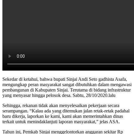
Sekedar di ketahui, bahwa bupati Sinjai Andi Seto gadhista Asafa,
mengungkap peran masyarakat sangat dibutuhkan dalam mengawasi
pembangunan di Kabupaten Sinjai. Terutama di bidang infrastruktur
yang menyasar hingga pelosok desa. Sabtu, 28/10/2020.lalu
Sehingga, rekanan tidak akan menyelesaikan pekerjaan secara
serampangan. “Kalau ada yang ditemukan jalan retak-retak padahal
baru dikerja, laporkan ke kami, kami akan memerintahkan dinas
terkait untuk menindaklanjuti laporan masyarakat,” jelas ASA.
Tahun ini, Pemkab Sinjai menggelontorkan anggaran sekitar Rp