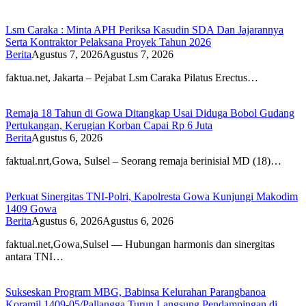
Lsm Caraka : Minta APH Periksa Kasudin SDA Dan Jajarannya
Serta Kontraktor Pelaksana Proyek Tahun 2026
Berita
Agustus 7, 2026
Agustus 7, 2026
faktua.net, Jakarta – Pejabat Lsm Caraka Pilatus Erectus…
Remaja 18 Tahun di Gowa Ditangkap Usai Diduga Bobol Gudang
Pertukangan, Kerugian Korban Capai Rp 6 Juta
Berita
Agustus 6, 2026
faktual.nrt,Gowa, Sulsel – Seorang remaja berinisial MD (18)…
Perkuat Sinergitas TNI-Polri, Kapolresta Gowa Kunjungi Makodim
1409 Gowa
Berita
Agustus 6, 2026
Agustus 6, 2026
faktual.net,Gowa,Sulsel — Hubungan harmonis dan sinergitas
antara TNI…
Sukseskan Program MBG, Babinsa Kelurahan Parangbanoa
Koramil 1409-05/Pallangga Turun Langsung Pendampingan di