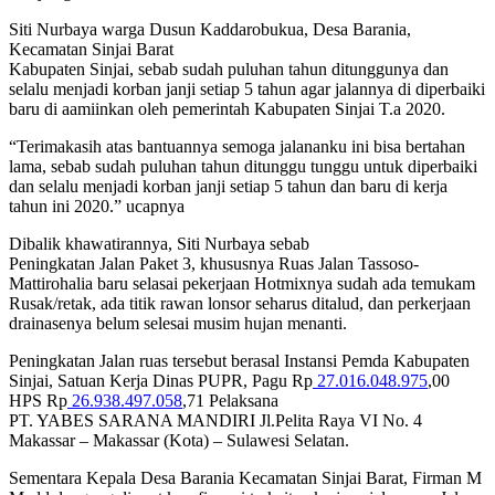
Siti Nurbaya warga Dusun Kaddarobukua, Desa Barania,
Kecamatan Sinjai Barat
Kabupaten Sinjai, sebab sudah puluhan tahun ditunggunya dan
selalu menjadi korban janji setiap 5 tahun agar jalannya di diperbaiki
baru di aamiinkan oleh pemerintah Kabupaten Sinjai T.a 2020.
“Terimakasih atas bantuannya semoga jalananku ini bisa bertahan
lama, sebab sudah puluhan tahun ditunggu tunggu untuk diperbaiki
dan selalu menjadi korban janji setiap 5 tahun dan baru di kerja
tahun ini 2020.” ucapnya
Dibalik khawatirannya, Siti Nurbaya sebab
Peningkatan Jalan Paket 3, khususnya Ruas Jalan Tassoso-
Mattirohalia baru selasai pekerjaan Hotmixnya sudah ada temukam
Rusak/retak, ada titik rawan lonsor seharus ditalud, dan perkerjaan
drainasenya belum selesai musim hujan menanti.
Peningkatan Jalan ruas tersebut berasal Instansi Pemda Kabupaten
Sinjai, Satuan Kerja Dinas PUPR, Pagu Rp
27.016.048.975
,00
HPS Rp
26.938.497.058
,71 Pelaksana
PT. YABES SARANA MANDIRI Jl.Pelita Raya VI No. 4
Makassar – Makassar (Kota) – Sulawesi Selatan.
Sementara Kepala Desa Barania Kecamatan Sinjai Barat, Firman M