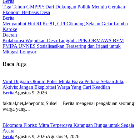
Berita
Tiga Tahun GMPPP: Dari Dukungan Politik Menuju Gerakan
Ekonomi Berbasis Desa
Berita
Menyambut Hut RI Ke 81, GPI Cikarang Selatan Gelar Lomba
Karoke
Daerah
Kolaborasi Wujudkan Desa Tangguh: PPK-ORMAWA BEM
FMIPA UNNES Sosialisasikan Terasering dan Irigasi untuk
Mitigasi Longsor
Baca Juga
Viral Dugaan Oknum Polisi Minta Biaya Perkara Sekian Juta,
Aktivis: Jangan Eksploitasi Warga Yang Cari Keadilan
Berita
Agustus 9, 2026
faktual,net,Jeneponto,Sulsel – Berita mengenai pengakuan seorang
warga yang…
Bloomora Florist: Mitra Terpercaya Karangan Bunga untuk Segala
Acara
Berita
Agustus 9, 2026
Agustus 9, 2026