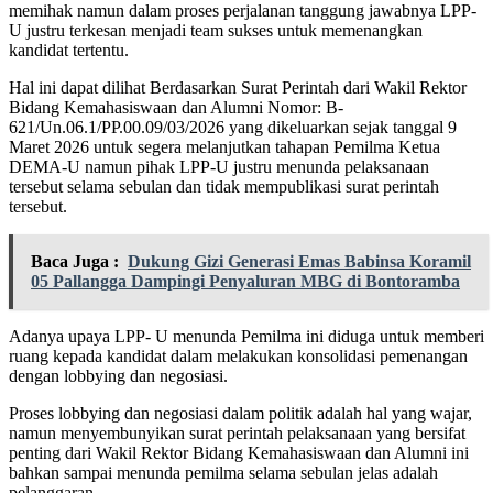
memihak namun dalam proses perjalanan tanggung jawabnya LPP-
U justru terkesan menjadi team sukses untuk memenangkan
kandidat tertentu.
Hal ini dapat dilihat Berdasarkan Surat Perintah dari Wakil Rektor
Bidang Kemahasiswaan dan Alumni Nomor: B-
621/Un.06.1/PP.00.09/03/2026 yang dikeluarkan sejak tanggal 9
Maret 2026 untuk segera melanjutkan tahapan Pemilma Ketua
DEMA-U namun pihak LPP-U justru menunda pelaksanaan
tersebut selama sebulan dan tidak mempublikasi surat perintah
tersebut.
Baca Juga :
Dukung Gizi Generasi Emas Babinsa Koramil
05 Pallangga Dampingi Penyaluran MBG di Bontoramba
Adanya upaya LPP- U menunda Pemilma ini diduga untuk memberi
ruang kepada kandidat dalam melakukan konsolidasi pemenangan
dengan lobbying dan negosiasi.
Proses lobbying dan negosiasi dalam politik adalah hal yang wajar,
namun menyembunyikan surat perintah pelaksanaan yang bersifat
penting dari Wakil Rektor Bidang Kemahasiswaan dan Alumni ini
bahkan sampai menunda pemilma selama sebulan jelas adalah
pelanggaran.