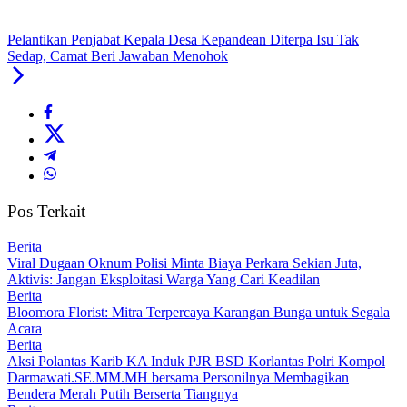
Pelantikan Penjabat Kepala Desa Kepandean Diterpa Isu Tak
Sedap, Camat Beri Jawaban Menohok
Pos Terkait
Berita
Viral Dugaan Oknum Polisi Minta Biaya Perkara Sekian Juta,
Aktivis: Jangan Eksploitasi Warga Yang Cari Keadilan
Berita
Bloomora Florist: Mitra Terpercaya Karangan Bunga untuk Segala
Acara
Berita
Aksi Polantas Karib KA Induk PJR BSD Korlantas Polri Kompol
Darmawati.SE.MM.MH bersama Personilnya Membagikan
Bendera Merah Putih Berserta Tiangnya