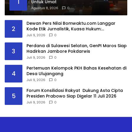
1
Untuk Umat
Agustus 8, 2026
0
Dewan Pers Nilai Bomwaktu.com Langgar
2
Kode Etik Jurnalistik, Kuasa Hukum:
Pemberitaan Menghakimi Tanpa Verifikasi Tak
Juli 9, 2026
0
Dilindungi Etika Pers
Perdana di Sulawesi Selatan, GenPI Maros Siap
3
Hadirkan Jambore Pokdarwis
Juli 9, 2026
0
Pertemuan Kelompok PKH Bahas Kesehatan di
4
Desa Ulujangang
Juli 9, 2026
0
Forum Konsilidasi Rakyat Dukung Asta Cipta
5
Presiden Prabowo Siap Digelar 11 Juli 2026
Juli 9, 2026
0