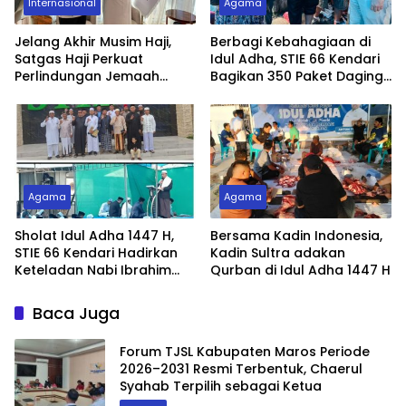
Internasional
Agama
Jelang Akhir Musim Haji,
Berbagi Kebahagiaan di
Satgas Haji Perkuat
Idul Adha, STIE 66 Kendari
Perlindungan Jemaah
Bagikan 350 Paket Daging
Indonesia
Kurban
Agama
Agama
Sholat Idul Adha 1447 H,
Bersama Kadin Indonesia,
STIE 66 Kendari Hadirkan
Kadin Sultra adakan
Keteladan Nabi Ibrahim
Qurban di Idul Adha 1447 H
Alaihim Salam
Baca Juga
Forum TJSL Kabupaten Maros Periode
2026–2031 Resmi Terbentuk, Chaerul
Syahab Terpilih sebagai Ketua