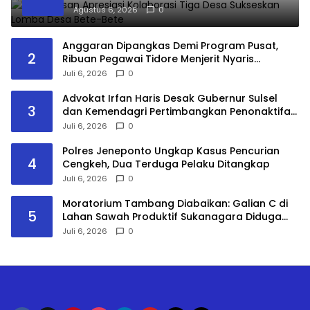
Agustus 6, 2026
0
​Anggaran Dipangkas Demi Program Pusat,
2
Ribuan Pegawai Tidore Menjerit Nyaris
Nganggur
Juli 6, 2026
0
Advokat Irfan Haris Desak Gubernur Sulsel
3
dan Kemendagri Pertimbangkan Penonaktifan
Bupati Gowa
Juli 6, 2026
0
Polres Jeneponto Ungkap Kasus Pencurian
4
Cengkeh, Dua Terduga Pelaku Ditangkap
Juli 6, 2026
0
Moratorium Tambang Diabaikan: Galian C di
5
Lahan Sawah Produktif Sukanagara Diduga
Ilegal, Warga Desak Segera Disegel
Juli 6, 2026
0