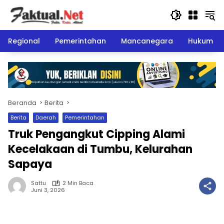
Langsung
ke
konten
Regional
Pemerintahan
Mancanegara
Hukum
Beranda
Berita
Berita
Daerah
Pemerintahan
Truk Pengangkut Cipping Alami
Kecelakaan di Tumbu, Kelurahan
Sapaya
Sattu
2 Min Baca
Juni 3, 2026