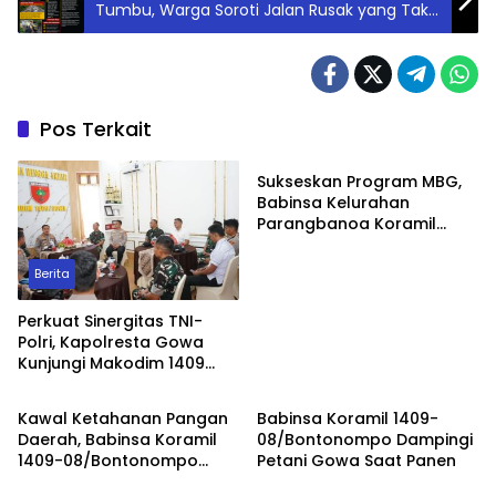
Tumbu, Warga Soroti Jalan Rusak yang Tak
Kunjung Diperbaiki
Pos Terkait
Berita
Sukseskan Program MBG,
Babinsa Kelurahan
Parangbanoa Koramil
1409-05/Pallangga Turun
Langsung Pendampingan
Berita
di Sekolah
Perkuat Sinergitas TNI-
Polri, Kapolresta Gowa
Kunjungi Makodim 1409
Berita
Berita
Gowa
Kawal Ketahanan Pangan
Babinsa Koramil 1409-
Daerah, Babinsa Koramil
08/Bontonompo Dampingi
1409-08/Bontonompo
Petani Gowa Saat Panen
Daerah
Berita
Dampingi Petani Gowa