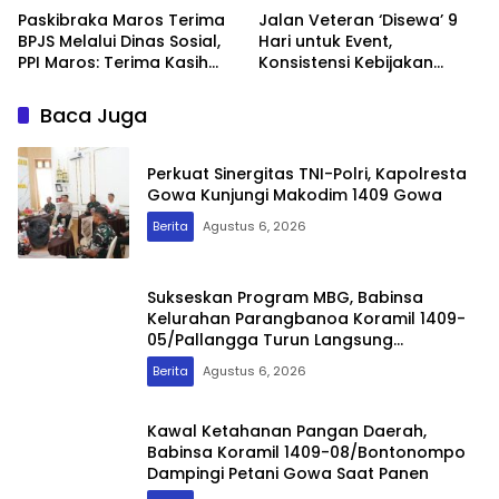
Saat Panen
Paskibraka Maros Terima
Jalan Veteran ‘Disewa’ 9
BPJS Melalui Dinas Sosial,
Hari untuk Event,
PPI Maros: Terima Kasih
Konsistensi Kebijakan
Pak Bupati
Pemkab Batang
Dipertanyakan
Baca Juga
Perkuat Sinergitas TNI-Polri, Kapolresta
Gowa Kunjungi Makodim 1409 Gowa
Berita
Agustus 6, 2026
Sukseskan Program MBG, Babinsa
Kelurahan Parangbanoa Koramil 1409-
05/Pallangga Turun Langsung
Pendampingan di Sekolah
Berita
Agustus 6, 2026
Kawal Ketahanan Pangan Daerah,
Babinsa Koramil 1409-08/Bontonompo
Dampingi Petani Gowa Saat Panen