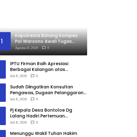
Kapolresta Batang Kompes
1
Pol Warsono Awali Tugas
dengan Silaturahmi ke
Agustus 8, 2026
0
Pemkab dan Kejari
IPTU Firman Raih Apresiasi
Berbagai Kalangan atas
Kepemimpinan Humanis di Polres
Juli 8, 2026
0
Gowa
Sudah Diingatkan Konsultan
Pengawas, Dugaan Pelanggaran
K3 pada Proyek Trotoar
Juli 8, 2026
0
Wonotunggal Masih Terjadi
Pj Kepala Desa Bontoloe Dg
Lalang Hadiri Pertemuan
Kelompok Penerima Manfaat PKH
Juli 8, 2026
0
di Kecamatan Bontolempangan
Menunggu Wakil Tuhan Hakim