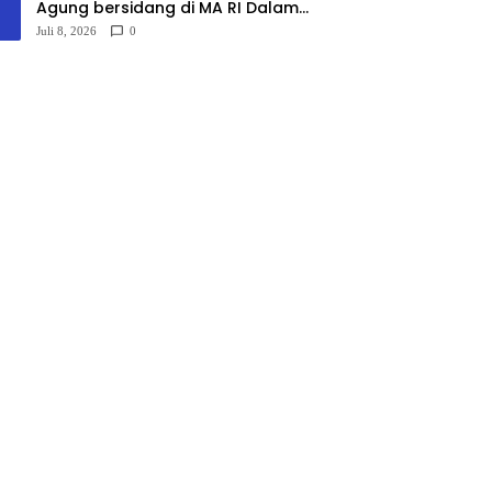
Agung bersidang di MA RI Dalam
Perkara No.10/PDT.G/2025 dan
Juli 8, 2026
0
Kasasi No.3297/K/PDT/2026