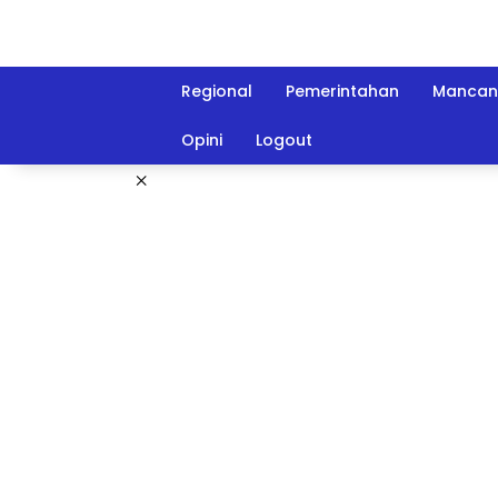
Langsung
ke
konten
Regional
Pemerintahan
Mancan
Opini
Logout
×