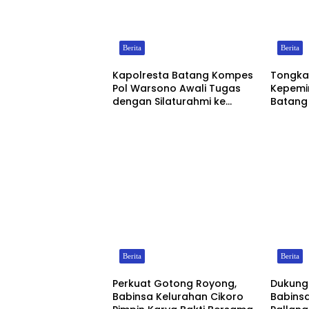
Berita
Berita
Kapolresta Batang Kompes
Tongkat
Pol Warsono Awali Tugas
Kepemi
dengan Silaturahmi ke
Batang
Pemkab dan Kejari
Pol Wa
Berita
Berita
Perkuat Gotong Royong,
Dukung 
Babinsa Kelurahan Cikoro
Babinsa