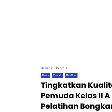
Beranda
Berita
Berita
Daerah
Headline
Tingkatkan Kuali
Pemuda Kelas II A
Pelatihan Bongka