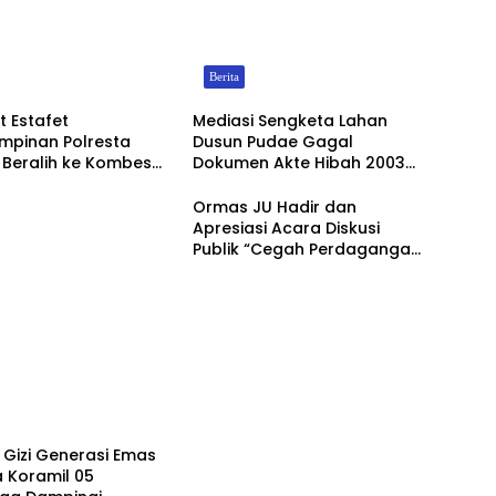
Berita
 Estafet
Mediasi Sengketa Lahan
mpinan Polresta
Dusun Pudae Gagal
 Beralih ke Kombes
Dokumen Akte Hibah 2003
rsono
Dipertanyakan Dugaan
Pemalsuan Mencuat
Ormas JU Hadir dan
Apresiasi Acara Diskusi
Publik “Cegah Perdagangan
Orang, Korban Mulai
Berjatuhan”
Gizi Generasi Emas
 Koramil 05