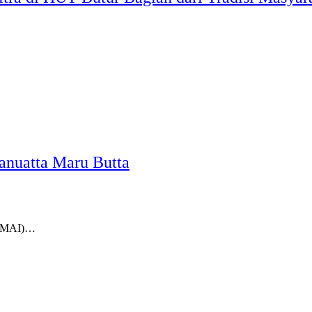
nuatta Maru Butta
PA’MAI)…