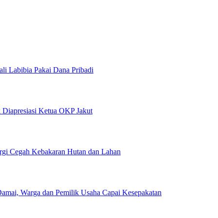
i Labibia Pakai Dana Pribadi
 Diapresiasi Ketua OKP Jakut
nergi Cegah Kebakaran Hutan dan Lahan
amai, Warga dan Pemilik Usaha Capai Kesepakatan