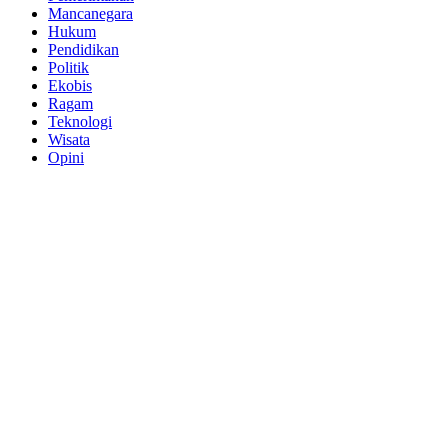
Mancanegara
Hukum
Pendidikan
Politik
Ekobis
Ragam
Teknologi
Wisata
Opini