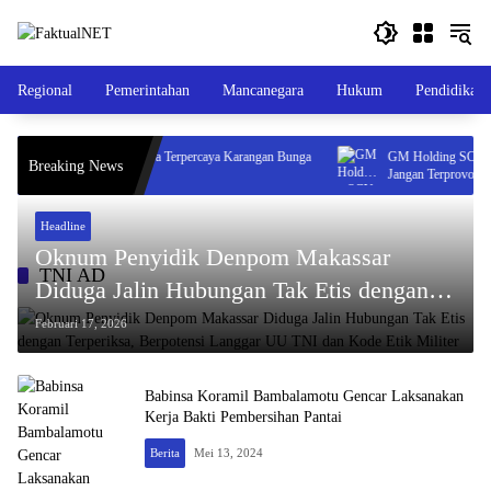
Langsung
ke
konten
Regional
Pemerintahan
Mancanegara
Hukum
Pendidikan
Bloomora Florist: Mitra Terpercaya Karangan Bunga
GM Holding SCY Group
Breaking News
untuk Segala Acara
Jangan Terprovokasi, B
Headline
Oknum Penyidik Denpom Makassar
TNI AD
Diduga Jalin Hubungan Tak Etis dengan
Terperiksa, Berpotensi Langgar UU TNI
Februari 17, 2026
dan Kode Etik Militer
Babinsa Koramil Bambalamotu Gencar Laksanakan
Kerja Bakti Pembersihan Pantai
Berita
Mei 13, 2024