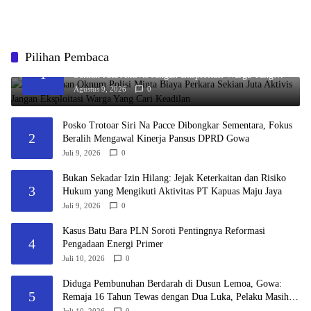
Pilihan Pembaca
Viral Dugaan Oknum Polisi Minta Biaya Perkara
1
Sekian Juta Aktivis Jangan Eksploitasi Warga Yang
Cari Keadilan
Agustus 9, 2026
0
Posko Trotoar Siri Na Pacce Dibongkar Sementara, Fokus
2
Beralih Mengawal Kinerja Pansus DPRD Gowa
Juli 9, 2026
0
Bukan Sekadar Izin Hilang: Jejak Keterkaitan dan Risiko
3
Hukum yang Mengikuti Aktivitas PT Kapuas Maju Jaya
Juli 9, 2026
0
Kasus Batu Bara PLN Soroti Pentingnya Reformasi
4
Pengadaan Energi Primer
Juli 10, 2026
0
Diduga Pembunuhan Berdarah di Dusun Lemoa, Gowa:
5
Remaja 16 Tahun Tewas dengan Dua Luka, Pelaku Masih
Diburu Polisi