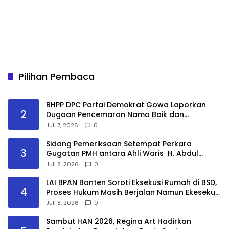
Pilihan Pembaca
BHPP DPC Partai Demokrat Gowa Laporkan
2
Dugaan Pencemaran Nama Baik dan
Penyebaran Hoaks ke Polres Gowa
Juli 7, 2026
0
Sidang Pemeriksaan Setempat Perkara
3
Gugatan PMH antara Ahli Waris H. Abdul
Halim bin H. Ali Diwakili H. Makawi Versus PT
Juli 8, 2026
0
Summarecon Agung, Tbk Digelar di Kawasan
Apartemen Sherwood
LAI BPAN Banten Soroti Eksekusi Rumah di BSD,
4
Proses Hukum Masih Berjalan Namun Ekesekusi
Tetap Dilaksanakan “Keadilan Tidak Boleh
Juli 8, 2026
0
Berhenti Pada Eksekusi, Tetapi Harus
Menyentuh Substansi Perkara”
Sambut HAN 2026, Regina Art Hadirkan