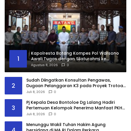
Kapolresta Batang Kompes Pol Warsono
1
Awali Tugas dengan Silaturahmi ke
Pemkab dan Kejari
Agustus 8, 2026
0
Sudah Diingatkan Konsultan Pengawas,
2
Dugaan Pelanggaran K3 pada Proyek Trotoar
Wonotunggal Masih Terjadi
Juli 8, 2026
0
Pj Kepala Desa Bontoloe Dg Lalang Hadiri
3
Pertemuan Kelompok Penerima Manfaat PKH
di Kecamatan Bontolempangan
Juli 8, 2026
0
Menunggu Wakil Tuhan Hakim Agung
4
bersidang di MA RI Dalam Perkara