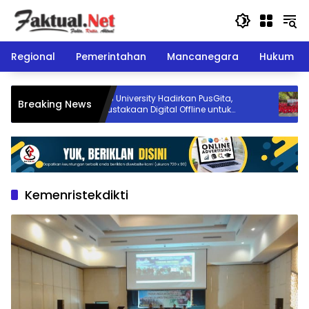
Langsung
ke
konten
Regional
Pemerintahan
Mancanegara
Hukum
mpo
BINUS University Hadirkan PusGita,
Paski
Breaking News
Perpustakaan Digital Offline untuk
Dinas
Sekolah Pelosok Sulawesi Selatan
Bupat
Kemenristekdikti