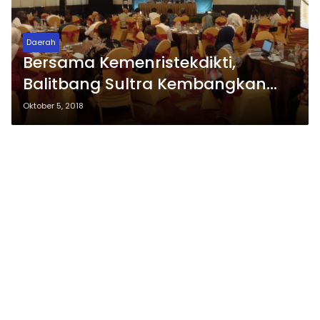
Daerah
Bersama Kemenristekdikti,
Balitbang Sultra Kembangkan
Produk Unggulan Berbahan
Oktober 5, 2018
Dasar Kakao