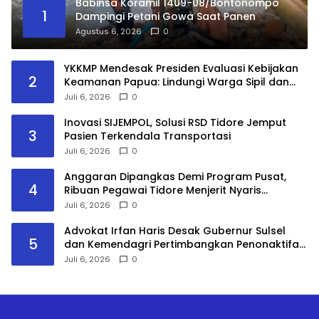
Babinsa Koramil 1409-08/Bontonompo
1
Dampingi Petani Gowa Saat Panen
Agustus 6, 2026
0
YKKMP Mendesak Presiden Evaluasi Kebijakan
2
Keamanan Papua: Lindungi Warga Sipil dan
Hormati Hukum Humaniter
Juli 6, 2026
0
Inovasi SIJEMPOL, Solusi RSD Tidore Jemput
3
Pasien Terkendala Transportasi
Juli 6, 2026
0
​Anggaran Dipangkas Demi Program Pusat,
4
Ribuan Pegawai Tidore Menjerit Nyaris
Nganggur
Juli 6, 2026
0
Advokat Irfan Haris Desak Gubernur Sulsel
5
dan Kemendagri Pertimbangkan Penonaktifan
Bupati Gowa
Juli 6, 2026
0