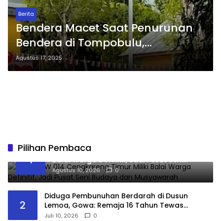
Berita
Bendera Macet Saat Penurunan
Bendera di Tompobulu,
Diselamatkan Anak Kecil
Agustus 17, 2025
Bernama Nojeng
Pilihan Pembaca
Warga RW 014 Cengkareng Timur Miliki
1
Balai Warga Definitif, Jadi Pusat Seni
Budaya dan Musyawarah
Agustus 10, 2026
0
Diduga Pembunuhan Berdarah di Dusun
2
Lemoa, Gowa: Remaja 16 Tahun Tewas
dengan Dua Luka, Pelaku Masih Diburu Polisi
Juli 10, 2026
0