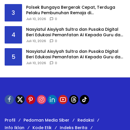
Polsek Bungaya Bergerak Cepat, Terduga
3
Pelaku Pembunuhan Remaja di
Bontolempangan Diamankan Kurang dari 24
Juli 10, 2026
0
Jam
Nasyiatul Aisyiyah Sultra dan Pusaka Digital
4
Beri Edukasi Pemanfatan AI Kepada Guru dan
Mahasiswa PPG
Juli 10, 2026
0
Nasyiatul Aisyiyah Sultra dan Pusaka Digital
5
Beri Edukasi Pemanfatan AI Kepada Guru dan
Mahasiswa PPG
Juli 10, 2026
0
Profil
Pedoman Media Siber
Redaksi
Info Iklan
Kode Etik
Indeks Berita