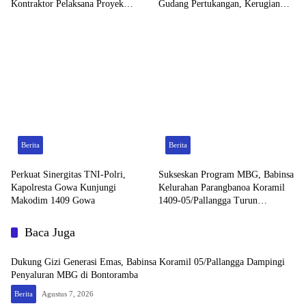
Kontraktor Pelaksana Proyek
Gudang Pertukangan, Kerugian
Tahun 2026
Korban Capai Rp 6 Juta
Berita
Berita
Perkuat Sinergitas TNI-Polri,
Sukseskan Program MBG, Babinsa
Kapolresta Gowa Kunjungi
Kelurahan Parangbanoa Koramil
Makodim 1409 Gowa
1409-05/Pallangga Turun
Langsung Pendampingan di
Sekolah
Baca Juga
Dukung Gizi Generasi Emas, Babinsa Koramil 05/Pallangga Dampingi
Penyaluran MBG di Bontoramba
Berita
Agustus 7, 2026