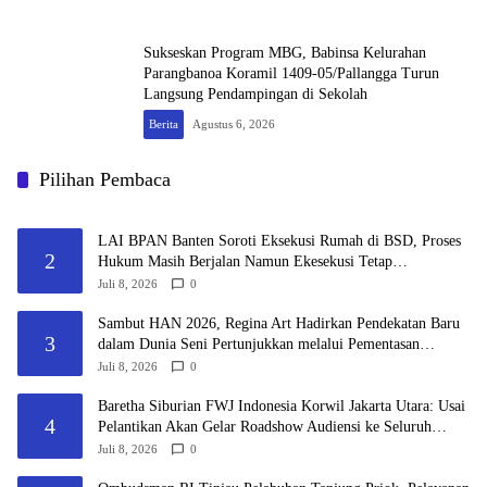
Sukseskan Program MBG, Babinsa Kelurahan
Parangbanoa Koramil 1409-05/Pallangga Turun
Langsung Pendampingan di Sekolah
Berita
Agustus 6, 2026
Pilihan Pembaca
LAI BPAN Banten Soroti Eksekusi Rumah di BSD, Proses
2
Hukum Masih Berjalan Namun Ekesekusi Tetap
Dilaksanakan “Keadilan Tidak Boleh Berhenti Pada
Juli 8, 2026
0
Eksekusi, Tetapi Harus Menyentuh Substansi Perkara”
Sambut HAN 2026, Regina Art Hadirkan Pendekatan Baru
3
dalam Dunia Seni Pertunjukkan melalui Pementasan
Fantasy Land
Juli 8, 2026
0
Baretha Siburian FWJ Indonesia Korwil Jakarta Utara: Usai
4
Pelantikan Akan Gelar Roadshow Audiensi ke Seluruh
Pemangku Kepentingan
Juli 8, 2026
0