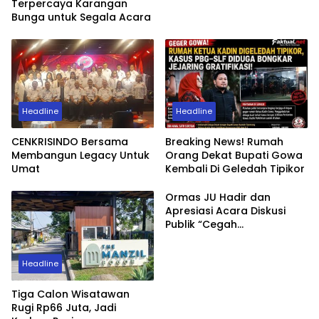
Terpercaya Karangan
Bunga untuk Segala Acara
Headline
Headline
CENKRISINDO Bersama
Breaking News! Rumah
Membangun Legacy Untuk
Orang Dekat Bupati Gowa
Umat
Kembali Di Geledah Tipikor
Ormas JU Hadir dan
Apresiasi Acara Diskusi
Publik “Cegah
Perdagangan Orang,
Korban Mulai Berjatuhan”
Headline
Tiga Calon Wisatawan
Rugi Rp66 Juta, Jadi