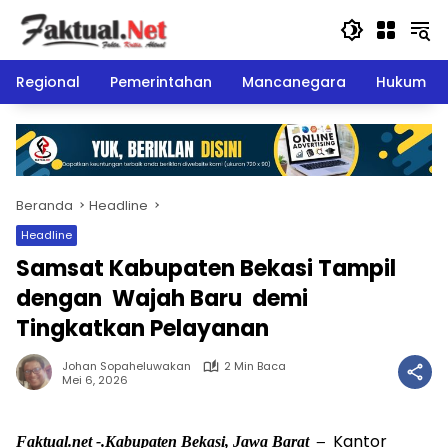
Langsung
ke
konten
Regional
Pemerintahan
Mancanegara
Hukum
Beranda
Headline
Headline
Samsat Kabupaten Bekasi Tampil
dengan Wajah Baru demi
Tingkatkan Pelayanan
Johan Sopaheluwakan
2 Min Baca
Mei 6, 2026
Kantor
Faktual.net -.Kabupaten Bekasi, Jawa Barat –