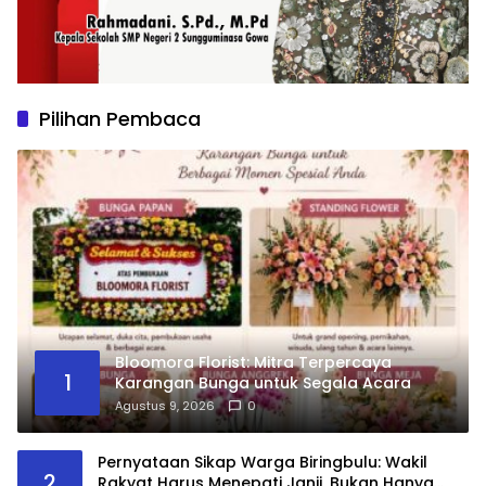
Pilihan Pembaca
Bloomora Florist: Mitra Terpercaya
1
Karangan Bunga untuk Segala Acara
Agustus 9, 2026
0
Pernyataan Sikap Warga Biringbulu: Wakil
2
Rakyat Harus Menepati Janji, Bukan Hanya