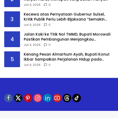
Datang Saat Membutuhkan Suara
Juli 9, 2026
0
Kecewa atas Pernyataan Gubernur Sulsel,
3
Kritik Publik Perlu Lebih Bijaksana “Semakin
tanam Pisang, semakin saya tidak Kerjai”
Juli 9, 2026
0
Jalan Kaki ke Titik Nol TMMD, Bupati Morowali
4
Pastikan Pembangunan Menjangkau
Kepulauan
Juli 9, 2026
0
Kenang Pesan Almarhum Ayah, Bupati Konut
5
Ikbar Sampaikan Perjalanan Hidup pada
Sidang Promosi Doktor
Juli 9, 2026
0
Profil
Pedoman Media Siber
Redaksi