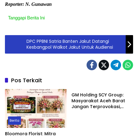
Reporter: N. Gunawan
Tanggapi Berita Ini
DPC PPBNI Satria Banten Jakut Datangi
Kesbangpol Walkot Jakut Untuk Audiensi
Pos Terkait
Headline
GM Holding SCY Group:
Masyarakat Aceh Barat
Jangan Terprovokasi,
Biarkan Hukum yang
Bekerja
Berita
Bloomora Florist: Mitra