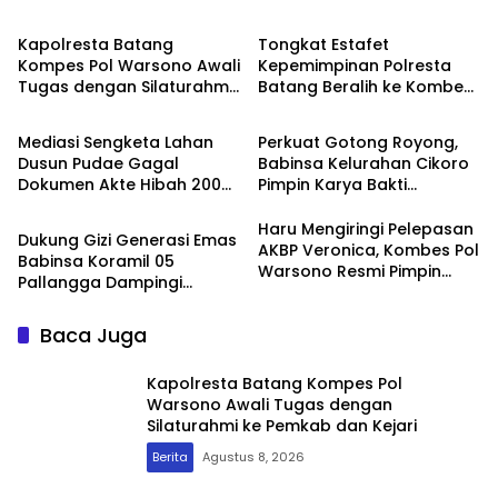
Kapolresta Batang
Tongkat Estafet
Kompes Pol Warsono Awali
Kepemimpinan Polresta
Tugas dengan Silaturahmi
Batang Beralih ke Kombes
Berita
Berita
ke Pemkab dan Kejari
Pol Warsono
Mediasi Sengketa Lahan
Perkuat Gotong Royong,
Dusun Pudae Gagal
Babinsa Kelurahan Cikoro
Dokumen Akte Hibah 2003
Pimpin Karya Bakti
Berita
Dipertanyakan Dugaan
Bersama Warga
Pemalsuan Mencuat
Haru Mengiringi Pelepasan
Dukung Gizi Generasi Emas
AKBP Veronica, Kombes Pol
Babinsa Koramil 05
Warsono Resmi Pimpin
Pallangga Dampingi
Polresta Batang
Penyaluran MBG di
Bontoramba
Baca Juga
Kapolresta Batang Kompes Pol
Warsono Awali Tugas dengan
Silaturahmi ke Pemkab dan Kejari
Berita
Agustus 8, 2026