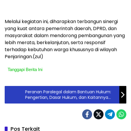
Melalui kegiatan ini, diharapkan terbangun sinergi
yang kuat antara pemerintah daerah, DPRD, dan
masyarakat dalam mendorong pembangunan yang
lebih merata, berkelanjutan, serta responsif
terhadap kebutuhan warga khususnya di wilayah
Penjaringan.(zul)
Tanggapi Berita Ini
Peranan Paralegal dalam Bantuan Hukum:
Pengertian, Dasar Hukum, dan Kaitannya
dengan Perubahan KUHP dan KUHAP Baru
Pos Terkait
Berita
Berita