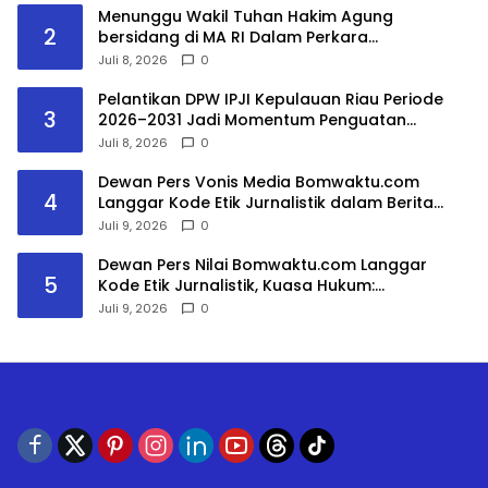
Menunggu Wakil Tuhan Hakim Agung
2
bersidang di MA RI Dalam Perkara
No.10/PDT.G/2025 dan Kasasi
Juli 8, 2026
0
No.3297/K/PDT/2026
Pelantikan DPW IPJI Kepulauan Riau Periode
3
2026–2031 Jadi Momentum Penguatan
Profesionalisme dan Literasi Bangsa
Juli 8, 2026
0
Dewan Pers Vonis Media Bomwaktu.com
4
Langgar Kode Etik Jurnalistik dalam Berita
DPRD Gowa
Juli 9, 2026
0
Dewan Pers Nilai Bomwaktu.com Langgar
5
Kode Etik Jurnalistik, Kuasa Hukum:
Pemberitaan Menghakimi Tanpa Verifikasi Tak
Juli 9, 2026
0
Dilindungi Etika Pers