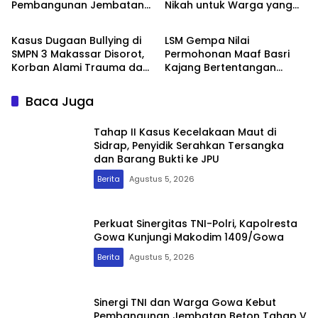
Pembangunan Jembatan
Nikah untuk Warga yang
Berita
Berita
Beton Tahap V di Dua Titik
Belum Memiliki Buku Nikah
Strategis
Kasus Dugaan Bullying di
LSM Gempa Nilai
SMPN 3 Makassar Disorot,
Permohonan Maaf Basri
Korban Alami Trauma dan
Kajang Bertentangan
Tempuh Jalur Pengaduan
Dengan Klaim Bupati Gowa
Baca Juga
Tahap II Kasus Kecelakaan Maut di
Sidrap, Penyidik Serahkan Tersangka
dan Barang Bukti ke JPU
Berita
Agustus 5, 2026
Perkuat Sinergitas TNI-Polri, Kapolresta
Gowa Kunjungi Makodim 1409/Gowa
Berita
Agustus 5, 2026
Sinergi TNI dan Warga Gowa Kebut
Pembangunan Jembatan Beton Tahap V