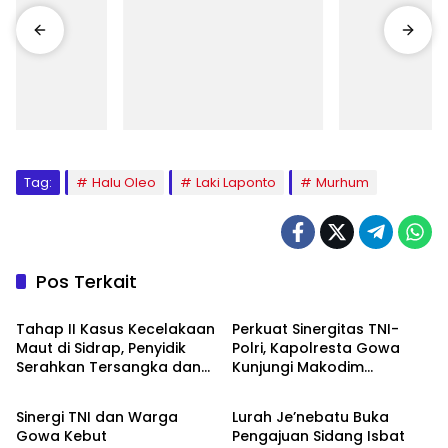
Tag:
Halu Oleo
Laki Laponto
Murhum
Pos Terkait
Berita
Berita
Tahap II Kasus Kecelakaan
Perkuat Sinergitas TNI-
Maut di Sidrap, Penyidik
Polri, Kapolresta Gowa
Serahkan Tersangka dan
Kunjungi Makodim
Berita
Berita
Barang Bukti ke JPU
1409/Gowa
Sinergi TNI dan Warga
Lurah Je’nebatu Buka
Gowa Kebut
Pengajuan Sidang Isbat