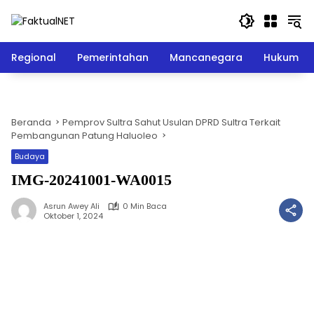
Langsung
ke
konten
Regional
Pemerintahan
Mancanegara
Hukum
Beranda
Pemprov Sultra Sahut Usulan DPRD Sultra Terkait
Pembangunan Patung Haluoleo
Budaya
IMG-20241001-WA0015
Asrun Awey Ali
0 Min Baca
Oktober 1, 2024