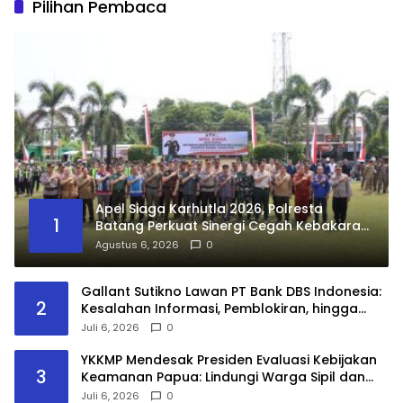
Pilihan Pembaca
Apel Siaga Karhutla 2026, Polresta
1
Batang Perkuat Sinergi Cegah Kebakaran
Hutan dan Lahan
Agustus 6, 2026
0
Gallant Sutikno Lawan PT Bank DBS Indonesia:
2
Kesalahan Informasi, Pemblokiran, hingga
Pembukaan Sepihak Berujung Sengketa
Juli 6, 2026
0
Hukum
YKKMP Mendesak Presiden Evaluasi Kebijakan
3
Keamanan Papua: Lindungi Warga Sipil dan
Hormati Hukum Humaniter
Juli 6, 2026
0