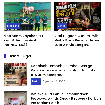
PUPR Jakut Siap-Siap
Diperiksa APH
Headline
Berita
Metrocom Rayakan HUT
Viral Dugaan Oknum Polisi
ke-28 dengan Giat
Minta Biaya Perkara Sekian
RUNNECTED28
Juta Aktivis Jangan
Eksploitasi Warga Yang
Cari Keadilan
Baca Juga
Kapolsek Tompobulu Imbau Warga
Waspadai Kebakaran Hutan dan Lahan
di Musim Kemarau
Berita
Agustus 10, 2026
Refleksi Dua Tahun Pemerintahan
Prabowo, Aktivis Desak Recovery Korban
Persoalan Politik