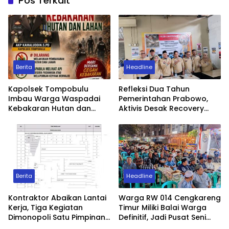
Pos Terkait
Berita
Headline
Kapolsek Tompobulu
Refleksi Dua Tahun
Imbau Warga Waspadai
Pemerintahan Prabowo,
Kebakaran Hutan dan
Aktivis Desak Recovery
Lahan di Musim Kemarau
Korban Persoalan Politik
Berita
Headline
Kontraktor Abaikan Lantai
Warga RW 014 Cengkareng
Kerja, Tiga Kegiatan
Timur Miliki Balai Warga
Dimonopoli Satu Pimpinan
Definitif, Jadi Pusat Seni
Tiga Perusahaan, Kasudin
Budaya dan Musyawarah