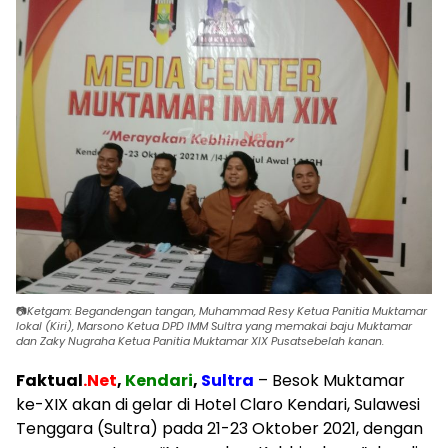
📷
Ketgam: Begandengan tangan, Muhammad Resy Ketua Panitia Muktamar
lokal (Kiri), Marsono Ketua DPD IMM Sultra yang memakai baju Muktamar
dan Zaky Nugraha Ketua Panitia Muktamar XIX Pusatsebelah kanan.
Faktual
.Net
,
Kendari
,
Sultra
– Besok Muktamar
ke-XIX akan di gelar di Hotel Claro Kendari, Sulawesi
Tenggara (Sultra) pada 21-23 Oktober 2021, dengan