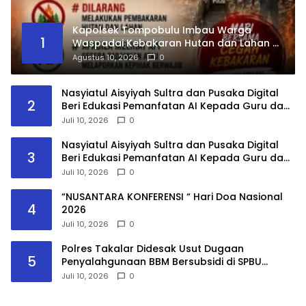
Kapolsek Tompobulu Imbau Warga
1
Waspadai Kebakaran Hutan dan Lahan di
Musim Kemarau
Agustus 10, 2026
0
Nasyiatul Aisyiyah Sultra dan Pusaka Digital
2
Beri Edukasi Pemanfatan AI Kepada Guru dan
Mahasiswa PPG
Juli 10, 2026
0
Nasyiatul Aisyiyah Sultra dan Pusaka Digital
3
Beri Edukasi Pemanfatan AI Kepada Guru dan
Mahasiswa PPG
Juli 10, 2026
0
“NUSANTARA KONFERENSI “ Hari Doa Nasional
4
2026
Juli 10, 2026
0
Polres Takalar Didesak Usut Dugaan
5
Penyalahgunaan BBM Bersubsidi di SPBU
Panaikang
Juli 10, 2026
0