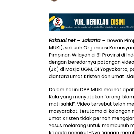
Faktual.net – Jakarta –
Dewan Pimpi
MUKI), sebuah Organisasi Kemasy
Pimpinan Wilayah di 31 Provinsi di
dengan beredarnya potongan video 
(JK) di Masjid UGM, DI Yogyakarta, 
diantara umat Kristen dan umat Isla
Dalam hal ini DPP MUKI melihat apa
Kala yang menyatakan “orang Islam
mati sahid”. Video tersebut telah
masyarakat, terutama di kalangan 
umat Kristen tidak pernah mengaja
Yesus melarang untuk membunuh ma
kepada pengikut-Nya “jangan memba