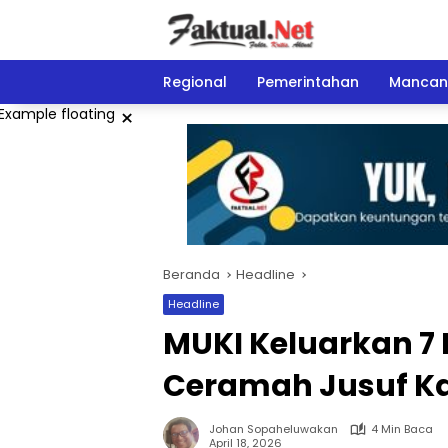
Langsung
ke
konten
Regional
Pemerintahan
Mancan
×
Beranda
Headline
Headline
MUKI Keluarkan 7 
Ceramah Jusuf Ka
Johan Sopaheluwakan
4 Min Baca
April 18, 2026