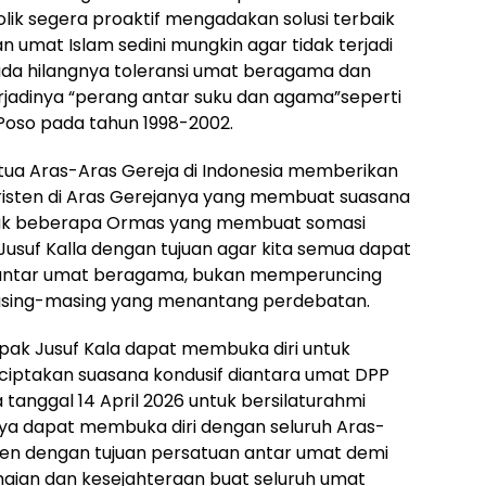
lik segera proaktif mengadakan solusi terbaik
n umat Islam sedini mungkin agar tidak terjadi
a hilangnya toleransi umat beragama dan
adinya “perang antar suku dan agama”seperti
 Poso pada tahun 1998-2002.
ua Aras-Aras Gereja di Indonesia memberikan
isten di Aras Gerejanya yang membuat suasana
pikuk beberapa Ormas yang membuat somasi
usuf Kalla dengan tujuan agar kita semua dapat
antar umat beragama, bukan memperuncing
ng-masing yang menantang perdebatan.
ak Jusuf Kala dapat membuka diri untuk
nciptakan suasana kondusif diantara umat DPP
tanggal 14 April 2026 untuk bersilaturahmi
nya dapat membuka diri dengan seluruh Aras-
en dengan tujuan persatuan antar umat demi
aian dan kesejahteraan buat seluruh umat