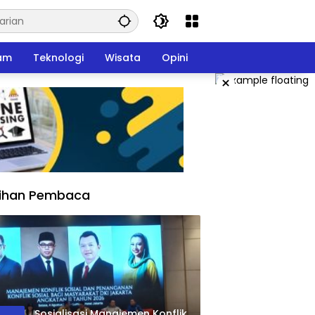
am
Teknologi
Wisata
Opini
×
lihan Pembaca
Sosialisasi Manajemen Konflik