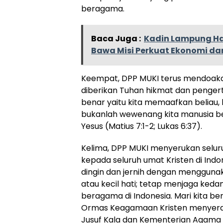
beragama.
Baca Juga :
Kadin Lampung Had
Bawa Misi Perkuat Ekonomi da
Keempat, DPP MUKI terus mendoaka
diberikan Tuhan hikmat dan pengert
benar yaitu kita memaafkan beliau
bukanlah wewenang kita manusia b
Yesus (Matius 7:1-2; Lukas 6:37).
Kelima, DPP MUKI menyerukan seluruh
kepada seluruh umat Kristen di In
dingin dan jernih dengan menggunak
atau kecil hati; tetap menjaga ke
beragama di Indonesia. Mari kita b
Ormas Keagamaan Kristen menyerah
Jusuf Kala dan Kementerian Agama 