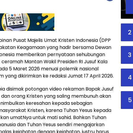
2
nan Pusat Majelis Umat Kristen Indonesia (DPP
arakatan Keagamaan yang hadir bersama Dewan
3
 Indonesia memberikan pernyataan sehubungan
ceramah Mantan Wakil Presiden RI Jusuf Kala
pada 5 Maret 2026 menuai polemik nasional
m yang dikirimkan ke redaksi Jumat 17 April 2026.
4
bia disimak potongan video rekaman Bapak Jusuf
 dan orang Kristen yang saling membunuh akan
5
 menimbulkan keresahan kepada sebagian
masyarakat Kristen, karena Tuhan Yesus kepada
rkan umatNya untuk mati sahid. Bahkan Tuhan
nusia dan Tuhan Yesus sendiri mengajarkan
las kejahatan dengan kejahatan, justru harus