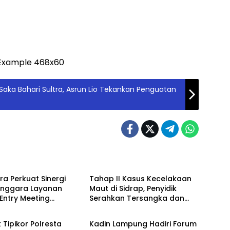
Saka Bahari Sultra, Asrun Lio Tekankan Penguatan
ne
Berita
tra Perkuat Sinergi
Tahap II Kasus Kecelakaan
enggara Layanan
Maut di Sidrap, Penyidik
 Entry Meeting
Serahkan Tersangka dan
ne
Berita
an Maladministrasi
Barang Bukti ke JPU
2026
k Tipikor Polresta
Kadin Lampung Hadiri Forum