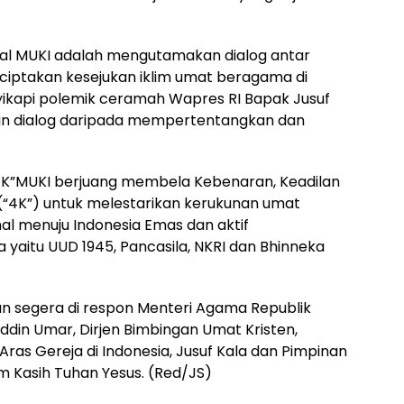
al MUKI adalah mengutamakan dialog antar
ptakan kesejukan iklim umat beragama di
yikapi polemik ceramah Wapres RI Bapak Jusuf
n dialog daripada mempertentangkan dan
“4K”MUKI berjuang membela Kebenaran, Keadilan
(“4K”) untuk melestarikan kerukunan umat
l menuju Indonesia Emas dan aktif
yaitu UUD 1945, Pancasila, NKRI dan Bhinneka
kan segera di respon Menteri Agama Republik
uddin Umar, Dirjen Bimbingan Umat Kristen,
ras Gereja di Indonesia, Jusuf Kala dan Pimpinan
m Kasih Tuhan Yesus. (Red/JS)