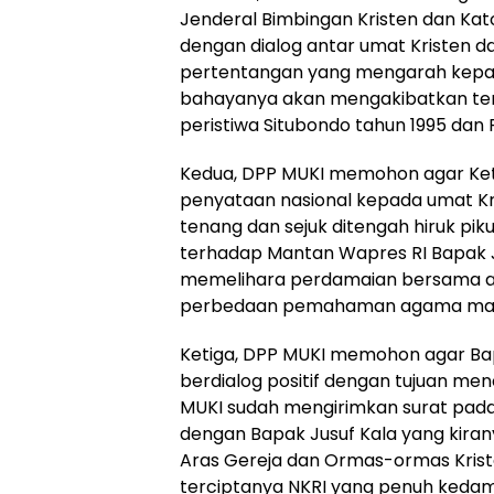
Jenderal Bimbingan Kristen dan Kato
dengan dialog antar umat Kristen da
pertentangan yang mengarah kepad
bahayanya akan mengakibatkan terj
peristiwa Situbondo tahun 1995 dan
Kedua, DPP MUKI memohon agar Ket
penyataan nasional kepada umat Kr
tenang dan sejuk ditengah hiruk 
terhadap Mantan Wapres RI Bapak J
memelihara perdamaian bersama 
perbedaan pemahaman agama masi
Ketiga, DPP MUKI memohon agar Bap
berdialog positif dengan tujuan me
MUKI sudah mengirimkan surat pada 
dengan Bapak Jusuf Kala yang kira
Aras Gereja dan Ormas-ormas Krist
terciptanya NKRI yang penuh kedam