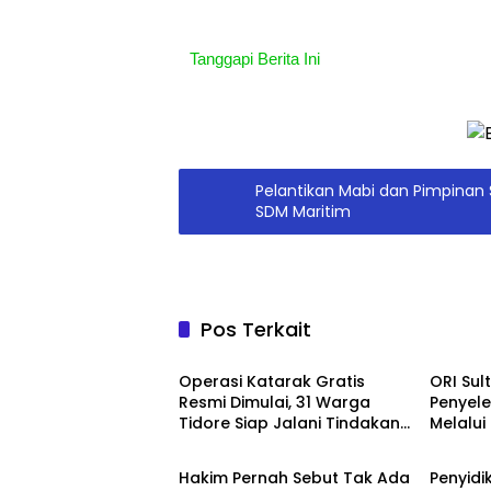
Tanggapi Berita Ini
Pelantikan Mabi dan Pimpinan 
SDM Maritim
Pos Terkait
Headline
Headli
Operasi Katarak Gratis
ORI Sul
Resmi Dimulai, 31 Warga
Penyel
Tidore Siap Jalani Tindakan
Melalui
Berita
Headli
Medis
Penilai
Tahun 
Hakim Pernah Sebut Tak Ada
Penyidi