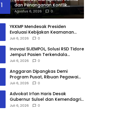
1
dan Penanganan Konflik
Diapresiasi Ketua OKP Jakut
Agustus 6, 2026
0
YKKMP Mendesak Presiden
Evaluasi Kebijakan Keamanan
Papua: Lindungi Warga Sipil dan
Juli 6, 2026
0
Hormati Hukum Humaniter
Inovasi SIJEMPOL, Solusi RSD Tidore
Jemput Pasien Terkendala
Transportasi
Juli 6, 2026
0
​Anggaran Dipangkas Demi
Program Pusat, Ribuan Pegawai
Tidore Menjerit Nyaris Nganggur
Juli 6, 2026
0
Advokat Irfan Haris Desak
Gubernur Sulsel dan Kemendagri
Pertimbangkan Penonaktifan
Juli 6, 2026
0
Bupati Gowa