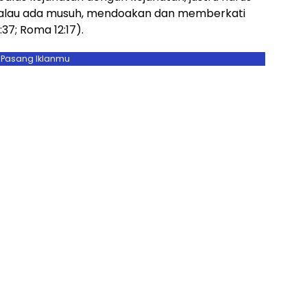
kalau ada musuh, mendoakan dan memberkati
:37; Roma 12:17).
Pasang Iklanmu