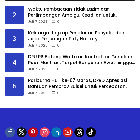
Waktu Pembacaan Tidak Lazim dan
2
Pertimbangan Ambigu, Keadilan untuk
Masyarakat Adat Tetap Diperjuangkan
Juli 7, 2026
0
Keluarga Ungkap Perjalanan Penyakit dan
3
Jejak Perjuangan Taty Hartaty
Juli 7, 2026
0
DPU PR Batang Wajibkan Kontraktor Gunakan
4
Pasir Muntilan, Target Bangunan Awet hingga
15 Tahun
Juli 7, 2026
0
Paripurna HUT ke-67 Maros, DPRD Apresiasi
5
Bantuan Pemprov Sulsel untuk Percepatan
Pembangunan
Juli 7, 2026
0