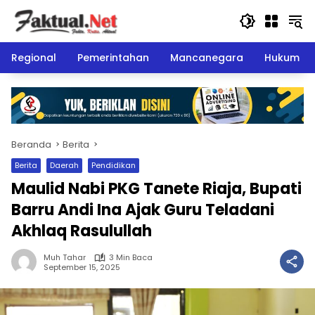
Langsung
ke
konten
Regional
Pemerintahan
Mancanegara
Hukum
Beranda
Berita
Berita
Daerah
Pendidikan
Maulid Nabi PKG Tanete Riaja, Bupati
Barru Andi Ina Ajak Guru Teladani
Akhlaq Rasulullah
Muh Tahar
3 Min Baca
September 15, 2025