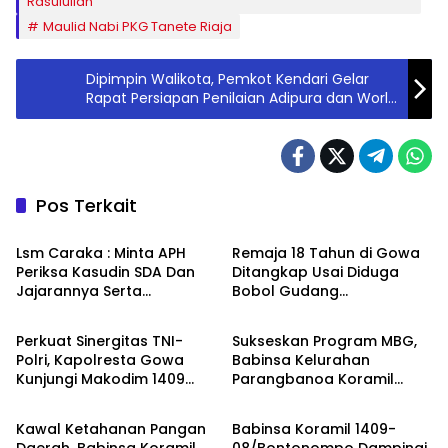
Rasulullah
Maulid Nabi PKG Tanete Riaja
Dipimpin Walikota, Pemkot Kendari Gelar
Rapat Persiapan Penilaian Adipura dan World
Clean Up Day
Pos Terkait
Berita
Berita
Lsm Caraka : Minta APH
Remaja 18 Tahun di Gowa
Periksa Kasudin SDA Dan
Ditangkap Usai Diduga
Jajarannya Serta
Bobol Gudang
Berita
Berita
Kontraktor Pelaksana
Pertukangan, Kerugian
Proyek Tahun 2026
Korban Capai Rp 6 Juta
Perkuat Sinergitas TNI-
Sukseskan Program MBG,
Polri, Kapolresta Gowa
Babinsa Kelurahan
Kunjungi Makodim 1409
Parangbanoa Koramil
Berita
Berita
Gowa
1409-05/Pallangga Turun
Langsung Pendampingan
Kawal Ketahanan Pangan
Babinsa Koramil 1409-
di Sekolah