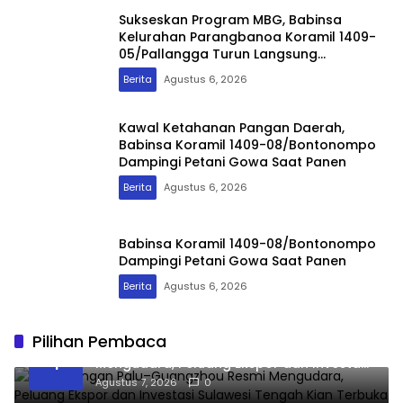
Sukseskan Program MBG, Babinsa
Kelurahan Parangbanoa Koramil 1409-
05/Pallangga Turun Langsung
Pendampingan di Sekolah
Berita
Agustus 6, 2026
Kawal Ketahanan Pangan Daerah,
Babinsa Koramil 1409-08/Bontonompo
Dampingi Petani Gowa Saat Panen
Berita
Agustus 6, 2026
Babinsa Koramil 1409-08/Bontonompo
Dampingi Petani Gowa Saat Panen
Berita
Agustus 6, 2026
Pilihan Pembaca
Penerbangan Palu–Guangzhou Resmi
1
Mengudara, Peluang Ekspor dan Investasi
Sulawesi Tengah Kian Terbuka
Agustus 7, 2026
0