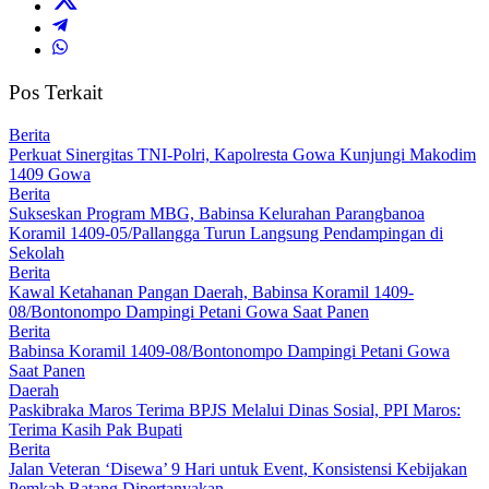
Pos Terkait
Berita
Perkuat Sinergitas TNI-Polri, Kapolresta Gowa Kunjungi Makodim
1409 Gowa
Berita
Sukseskan Program MBG, Babinsa Kelurahan Parangbanoa
Koramil 1409-05/Pallangga Turun Langsung Pendampingan di
Sekolah
Berita
Kawal Ketahanan Pangan Daerah, Babinsa Koramil 1409-
08/Bontonompo Dampingi Petani Gowa Saat Panen
Berita
Babinsa Koramil 1409-08/Bontonompo Dampingi Petani Gowa
Saat Panen
Daerah
Paskibraka Maros Terima BPJS Melalui Dinas Sosial, PPI Maros:
Terima Kasih Pak Bupati
Berita
Jalan Veteran ‘Disewa’ 9 Hari untuk Event, Konsistensi Kebijakan
Pemkab Batang Dipertanyakan