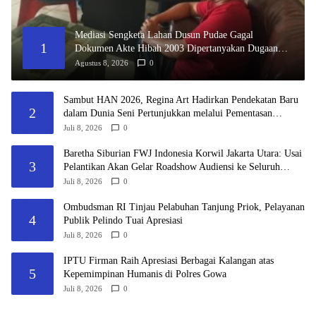
Mediasi Sengketa Lahan Dusun Pudae Gagal
1
Dokumen Akte Hibah 2003 Dipertanyakan Dugaan
Pemalsuan Mencuat
Agustus 8, 2026
0
Sambut HAN 2026, Regina Art Hadirkan Pendekatan Baru
2
dalam Dunia Seni Pertunjukkan melalui Pementasan
Fantasy Land
Juli 8, 2026
0
Baretha Siburian FWJ Indonesia Korwil Jakarta Utara: Usai
3
Pelantikan Akan Gelar Roadshow Audiensi ke Seluruh
Pemangku Kepentingan
Juli 8, 2026
0
Ombudsman RI Tinjau Pelabuhan Tanjung Priok, Pelayanan
4
Publik Pelindo Tuai Apresiasi
Juli 8, 2026
0
IPTU Firman Raih Apresiasi Berbagai Kalangan atas
5
Kepemimpinan Humanis di Polres Gowa
Juli 8, 2026
0