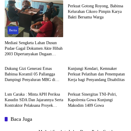
Perkuat Gotong Royong, Babinsa
Kelurahan Cikoro Pimpin Karya
Bakti Bersama Warga
Berita
Mediasi Sengketa Lahan Dusun
Pudae Gagal Dokumen Akte Hibah
2003 Dipertanyakan Dugaan
Berita
Pemerintahan
Pemalsuan Mencuat
Dukung Gizi Generasi Emas
Kunjungi Kendari, Kemnaker
Babinsa Koramil 05 Pallangga
Perkuat Pelatihan dan Penempatan
Dampingi Penyaluran MBG di
Kerja bagi Penyandang Disabilitas
Berita
Berita
Bontoramba
Lsm Caraka : Minta APH Periksa
Perkuat Sinergitas TNI-Polri,
Kasudin SDA Dan Jajarannya Serta
Kapolresta Gowa Kunjungi
Kontraktor Pelaksana Proyek
Makodim 1409 Gowa
Tahun 2026
Baca Juga