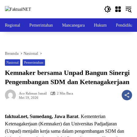
Langsung
ke
konten
Regional
Pemerintahan
Mancanegara
Hukum
Pendidikan
Beranda
Nasional
Nasional
Pemerintahan
Kemnaker bersama Unpad Bangun Sinergi
Pengembangan SDM dan Ketenagakerjaan
Aco Rahman Ismail
2 Min Baca
Mei 19, 2026
faktual.net, Sumedang, Jawa Barat
. Kementerian
Ketenagakerjaan (Kemnaker) dan Universitas Padjadjaran
(Unpad) menjalin kerja sama dalam pengembangan SDM dan