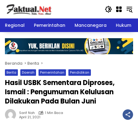
Langsung
ke
konten
Regional
Pemerintahan
Mancanegara
Hukum
Beranda
Berita
Berita
Daerah
Pemerintahan
Pendidikan
Hasil USBK Sementara Diproses,
Ismail : Pengumuman Kelulusan
Dilakukan Pada Bulan Juni
Sarif Noh
1 Min Baca
April 21, 2021