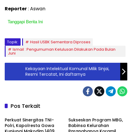
Reporter
: Aswan
Tanggapi Berita Ini
Topik:
Hasil USBK Sementara Diproses
Ismail : Pengumuman Kelulusan Dilakukan Pada Bulan
Juni
Kekayaan Intelektual Komunal Milik Sinjai,
Resmi Tercatat, Ini daftarnya
Pos Terkait
Berita
Berita
Perkuat Sinergitas TNI-
Sukseskan Program MBG,
Polri, Kapolresta Gowa
Babinsa Kelurahan
Kunjungi Makodim 1409
Parangbanoa Koramil