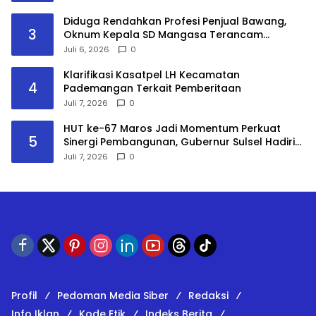
Diduga Rendahkan Profesi Penjual Bawang,
3
Oknum Kepala SD Mangasa Terancam
Dilaporkan ke Inspektorat dan Dinas
Juli 6, 2026
0
Pendidikan
Klarifikasi Kasatpel LH Kecamatan
4
Pademangan Terkait Pemberitaan
Juli 7, 2026
0
HUT ke-67 Maros Jadi Momentum Perkuat
5
Sinergi Pembangunan, Gubernur Sulsel Hadiri
Paripurna DPRD
Juli 7, 2026
0
Profil
Pedoman Media Siber
Redaksi
Info Iklan
Kode Etik
Indeks Berita