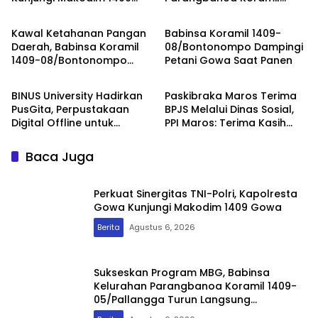
Berita
Berita
Gowa
1409-05/Pallangga Turun
Langsung Pendampingan
Kawal Ketahanan Pangan
Babinsa Koramil 1409-
di Sekolah
Daerah, Babinsa Koramil
08/Bontonompo Dampingi
1409-08/Bontonompo
Petani Gowa Saat Panen
Pendidikan
Daerah
Dampingi Petani Gowa
Saat Panen
BINUS University Hadirkan
Paskibraka Maros Terima
PusGita, Perpustakaan
BPJS Melalui Dinas Sosial,
Digital Offline untuk
PPI Maros: Terima Kasih
Sekolah Pelosok Sulawesi
Pak Bupati
Selatan
Baca Juga
Perkuat Sinergitas TNI-Polri, Kapolresta
Gowa Kunjungi Makodim 1409 Gowa
Berita
Agustus 6, 2026
Sukseskan Program MBG, Babinsa
Kelurahan Parangbanoa Koramil 1409-
05/Pallangga Turun Langsung
Pendampingan di Sekolah