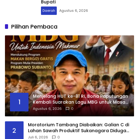
Bupati
Daerah
Agustus 6, 2026
Pilihan Pembaca
Menjelang HUT ke-81 RI, Bona Paputungan
1
Kembali Suarakan Lagu MBG untuk Masa
Depan Anak Bangsa
Agustus 6, 2026
0
Moratorium Tambang Diabaikan: Galian C di
2
Lahan Sawah Produktif Sukanagara Diduga
Ilegal, Warga Desak Segera Disegel
Juli 6, 2026
0