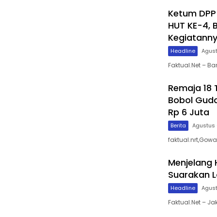
Ketum DPP 
HUT KE-4, 
Kegiatann
Headline
Agust
Faktual.Net – B
Remaja 18 
Bobol Guda
Rp 6 Juta
Berita
Agustus 
faktual.nrt,Gowa
Menjelang 
Suarakan 
Headline
Agust
Faktual.Net – Ja