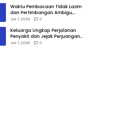
Era Digital
Waktu Pembacaan Tidak Lazim
dan Pertimbangan Ambigu,
Keadilan untuk Masyarakat Adat
Juli 7, 2026
0
Tetap Diperjuangkan
Keluarga Ungkap Perjalanan
Penyakit dan Jejak Perjuangan
Taty Hartaty
Juli 7, 2026
0