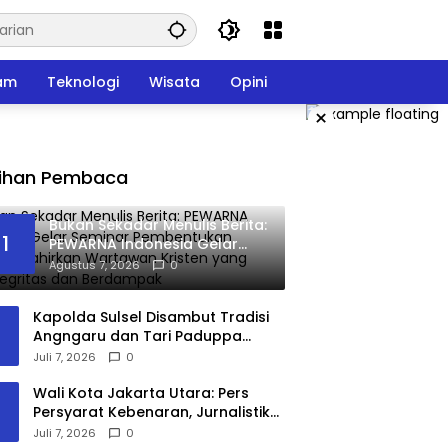
am
Teknologi
Wisata
Opini
×
lihan Pembaca
Bukan Sekadar Menulis Berita:
1
PEWARNA Indonesia Gelar
Seminar Pembentukan
Agustus 7, 2026
0
Karakter, Lahirkan Wartawan
Kristen yang Berintegritas
Kapolda Sulsel Disambut Tradisi
dan Berdampak
Angngaru dan Tari Paduppa
pada Peresmian Polresta Gowa
Juli 7, 2026
0
Wali Kota Jakarta Utara: Pers
Persyarat Kebenaran, Jurnalistik
Harus Jadi Penjaga Demokrasi di
Juli 7, 2026
0