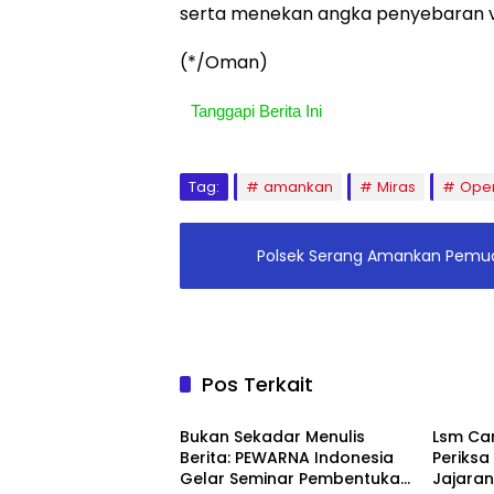
serta menekan angka penyebaran vi
(*/Oman)
Tanggapi Berita Ini
Tag:
amankan
Miras
Oper
Polsek Serang Amankan Pemud
Pos Terkait
Headline
Berita
Bukan Sekadar Menulis
Lsm Car
Berita: PEWARNA Indonesia
Periksa
Gelar Seminar Pembentukan
Jajaran
Berita
Headli