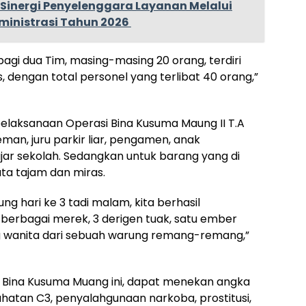
t Sinergi Penyelenggara Layanan Melalui
dministrasi Tahun 2026
ibagi dua Tim, masing-masing 20 orang, terdiri
, dengan total personel yang terlibat 40 orang,”
pelaksanaan Operasi Bina Kusuma Maung II T.A
man, juru parkir liar, pengamen, anak
ajar sekolah. Sedangkan untuk barang yang di
ata tajam dan miras.
 hari ke 3 tadi malam, kita berhasil
berbagai merek, 3 derigen tuak, satu ember
ng wanita dari sebuah warung remang-remang,”
i Bina Kusuma Muang ini, dapat menekan angka
jahatan C3, penyalahgunaan narkoba, prostitusi,