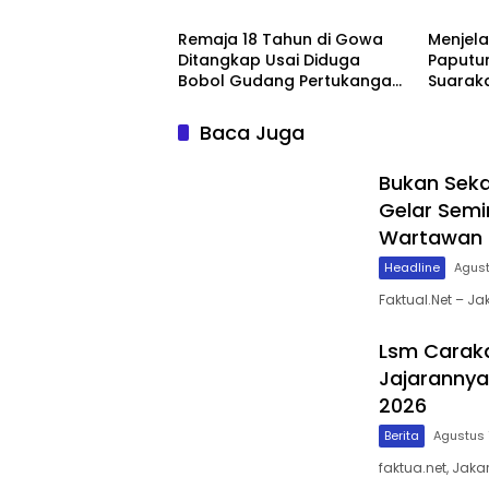
Karakter, Lahirkan Wartawan
Pelaks
Kristen yang Berintegritas
2026
Remaja 18 Tahun di Gowa
Menjela
dan Berdampak
Ditangkap Usai Diduga
Paputu
Bobol Gudang Pertukangan,
Suarak
Kerugian Korban Capai Rp 6
Masa D
Juta
Baca Juga
Bukan Seka
Gelar Semi
Wartawan K
Headline
Agust
Faktual.Net – Ja
Lsm Caraka
Jajarannya
2026
Berita
Agustus 
faktua.net, Jaka