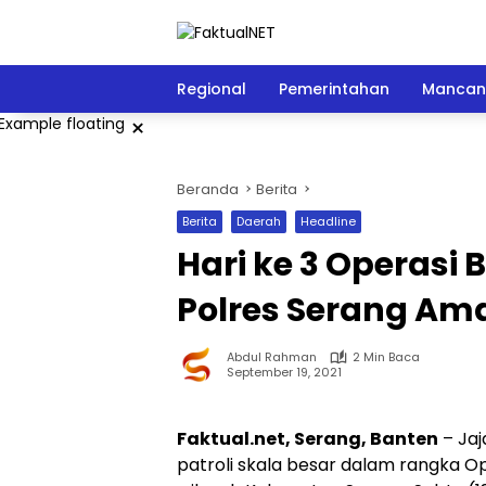
Langsung
ke
konten
Regional
Pemerintahan
Mancan
×
Beranda
Berita
Berita
Daerah
Headline
Hari ke 3 Operasi
Polres Serang Ama
Abdul Rahman
2 Min Baca
September 19, 2021
Faktual.net, Serang, Banten
– Jaj
patroli skala besar dalam rangka Op