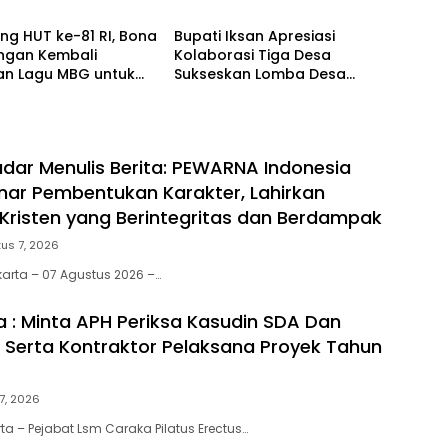
ana Proyek Tahun
Dan Rangkaian Kegiatannya
ng HUT ke-81 RI, Bona
Bupati Iksan Apresiasi
ngan Kembali
Kolaborasi Tiga Desa
an Lagu MBG untuk
Sukseskan Lomba Desa
epan Anak Bangsa
Bete-Bete
dar Menulis Berita: PEWARNA Indonesia
nar Pembentukan Karakter, Lahirkan
risten yang Berintegritas dan Berdampak
us 7, 2026
karta – 07 Agustus 2026 –…
 : Minta APH Periksa Kasudin SDA Dan
 Serta Kontraktor Pelaksana Proyek Tahun
7, 2026
rta – Pejabat Lsm Caraka Pilatus Erectus…