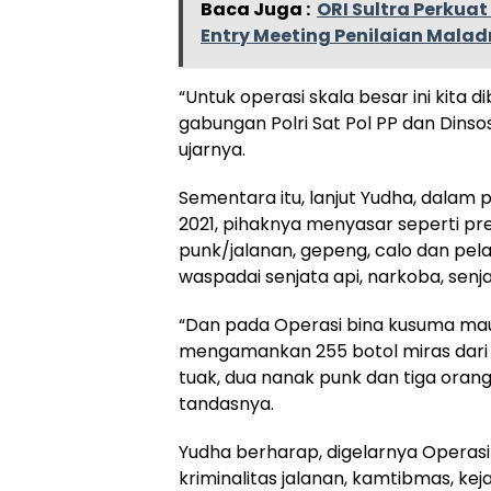
Baca Juga :
ORI Sultra Perkua
Entry Meeting Penilaian Mala
“Untuk operasi skala besar ini kita d
gabungan Polri Sat Pol PP dan Dinsos
ujarnya.
Sementara itu, lanjut Yudha, dalam 
2021, pihaknya menyasar seperti pre
punk/jalanan, gepeng, calo dan pel
waspadai senjata api, narkoba, senj
“Dan pada Operasi bina kusuma maung
mengamankan 255 botol miras dari 
tuak, dua nanak punk dan tiga ora
tandasnya.
Yudha berharap, digelarnya Operas
kriminalitas jalanan, kamtibmas, ke