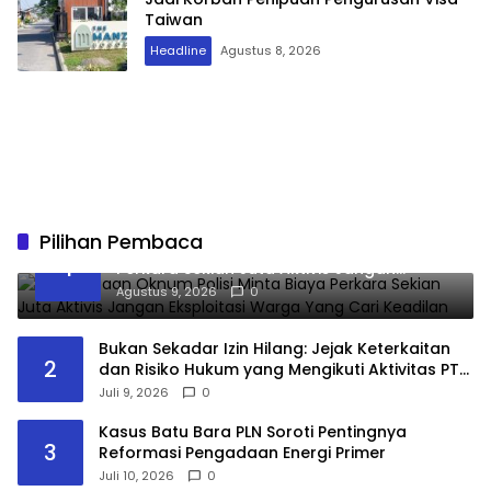
Taiwan
Headline
Agustus 8, 2026
Pilihan Pembaca
Viral Dugaan Oknum Polisi Minta Biaya
1
Perkara Sekian Juta Aktivis Jangan
Eksploitasi Warga Yang Cari Keadilan
Agustus 9, 2026
0
Bukan Sekadar Izin Hilang: Jejak Keterkaitan
2
dan Risiko Hukum yang Mengikuti Aktivitas PT
Kapuas Maju Jaya
Juli 9, 2026
0
Kasus Batu Bara PLN Soroti Pentingnya
3
Reformasi Pengadaan Energi Primer
Juli 10, 2026
0