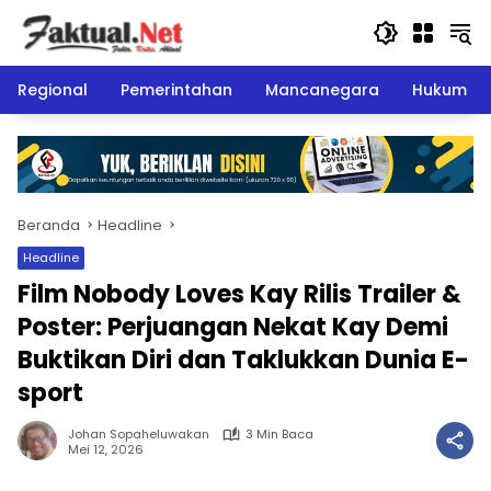
Langsung
ke
konten
Regional
Pemerintahan
Mancanegara
Hukum
Beranda
Headline
Headline
Film Nobody Loves Kay Rilis Trailer &
Poster: Perjuangan Nekat Kay Demi
Buktikan Diri dan Taklukkan Dunia E-
sport
Johan Sopaheluwakan
3 Min Baca
Mei 12, 2026