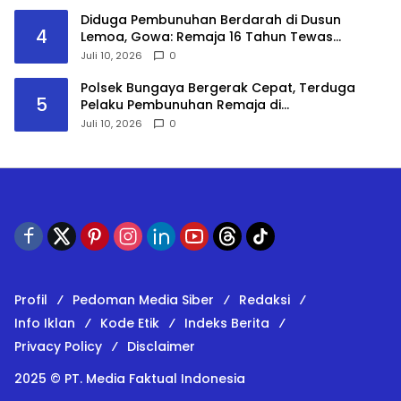
Diduga Pembunuhan Berdarah di Dusun
4
Lemoa, Gowa: Remaja 16 Tahun Tewas
dengan Dua Luka, Pelaku Masih Diburu Polisi
Juli 10, 2026
0
Polsek Bungaya Bergerak Cepat, Terduga
5
Pelaku Pembunuhan Remaja di
Bontolempangan Diamankan Kurang dari 24
Juli 10, 2026
0
Jam
Profil
Pedoman Media Siber
Redaksi
Info Iklan
Kode Etik
Indeks Berita
Privacy Policy
Disclaimer
2025 © PT. Media Faktual Indonesia