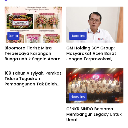
Berita
Headline
Bloomora Florist: Mitra
GM Holding SCY Group:
Terpercaya Karangan
Masyarakat Aceh Barat
Bunga untuk Segala Acara
Jangan Terprovokasi,
Headline
Biarkan Hukum yang
Bekerja
109 Tahun Aisyiyah, Pemkot
Tidore Tegaskan
Pembangunan Tak Boleh
Berjalan Sendiri
Headline
CENKRISINDO Bersama
Membangun Legacy Untuk
Umat