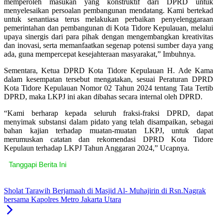
memperoleh masukan yang konstruktif dari DPRD untuk
menyelesaikan persoalan pembangunan mendatang. Kami bertekad
untuk senantiasa terus melakukan perbaikan penyelenggaraan
pemerintahan dan pembangunan di Kota Tidore Kepulauan, melalui
upaya sinergis dari para pihak dengan mengembangkan kreativitas
dan inovasi, serta memanfaatkan segenap potensi sumber daya yang
ada, guna mempercepat kesejahteraan masyarakat,” Imbuhnya.
Sementara, Ketua DPRD Kota Tidore Kepulauan H. Ade Kama
dalam kesempatan tersebut mengatakan, sesuai Peraturan DPRD
Kota Tidore Kepulauan Nomor 02 Tahun 2024 tentang Tata Tertib
DPRD, maka LKPJ ini akan dibahas secara internal oleh DPRD.
“Kami berharap kepada seluruh fraksi-fraksi DPRD, dapat
menyimak substansi dalam pidato yang telah disampaikan, sebagai
bahan kajian terhadap muatan-muatan LKPJ, untuk dapat
merumuskan catatan dan rekomendasi DPRD Kota Tidore
Kepulaun terhadap LKPJ Tahun Anggaran 2024,” Ucapnya.
Tanggapi Berita Ini
Sholat Tarawih Berjamaah di Masjid Al- Muhajirin di Rsn.Nagrak
bersama Kapolres Metro Jakarta Utara