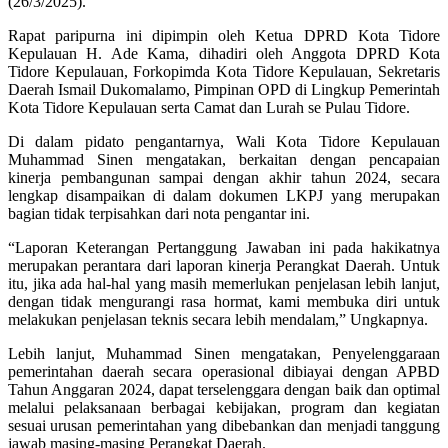
(26/3/2025).
Rapat paripurna ini dipimpin oleh Ketua DPRD Kota Tidore
Kepulauan H. Ade Kama, dihadiri oleh Anggota DPRD Kota
Tidore Kepulauan, Forkopimda Kota Tidore Kepulauan, Sekretaris
Daerah Ismail Dukomalamo, Pimpinan OPD di Lingkup Pemerintah
Kota Tidore Kepulauan serta Camat dan Lurah se Pulau Tidore.
Di dalam pidato pengantarnya, Wali Kota Tidore Kepulauan
Muhammad Sinen mengatakan, berkaitan dengan pencapaian
kinerja pembangunan sampai dengan akhir tahun 2024, secara
lengkap disampaikan di dalam dokumen LKPJ yang merupakan
bagian tidak terpisahkan dari nota pengantar ini.
“Laporan Keterangan Pertanggung Jawaban ini pada hakikatnya
merupakan perantara dari laporan kinerja Perangkat Daerah. Untuk
itu, jika ada hal-hal yang masih memerlukan penjelasan lebih lanjut,
dengan tidak mengurangi rasa hormat, kami membuka diri untuk
melakukan penjelasan teknis secara lebih mendalam,” Ungkapnya.
Lebih lanjut, Muhammad Sinen mengatakan, Penyelenggaraan
pemerintahan daerah secara operasional dibiayai dengan APBD
Tahun Anggaran 2024, dapat terselenggara dengan baik dan optimal
melalui pelaksanaan berbagai kebijakan, program dan kegiatan
sesuai urusan pemerintahan yang dibebankan dan menjadi tanggung
jawab masing-masing Perangkat Daerah.