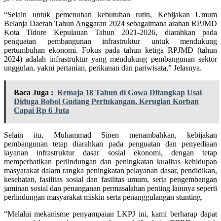
“Selain untuk pemenuhan kebutuhan rutin, Kebijakan Umum
Belanja Daerah Tahun Anggaran 2024 sebagaimana arahan RPJMD
Kota Tidore Kepulauan Tahun 2021-2026, diarahkan pada
penguatan pembangunan infrastruktur untuk mendukung
pertumbuhan ekonomi. Fokus pada tahun ketiga RPJMD (tahun
2024) adalah infrastruktur yang mendukung pembangunan sektor
unggulan, yakni pertanian, perikanan dan pariwisata,” Jelasnya.
Baca Juga :
Remaja 18 Tahun di Gowa Ditangkap Usai
Diduga Bobol Gudang Pertukangan, Kerugian Korban
Capai Rp 6 Juta
Selain itu, Muhammad Sinen menambahkan, kebijakan
pembangunan tetap diarahkan pada penguatan dan penyediaan
layanan infrastruktur dasar sosial ekonomi, dengan tetap
memperhatikan perlindungan dan peningkatan kualitas kehidupan
masyarakat dalam rangka peningkatan pelayanan dasar, pendidikan,
kesehatan, fasilitas sosial dan fasilitas umum, serta pengembangan
jaminan sosial dan penanganan permasalahan penting lainnya seperti
perlindungan masyarakat miskin serta penanggulangan stunting.
“Melalui mekanisme penyampaian LKPJ ini, kami berharap dapat