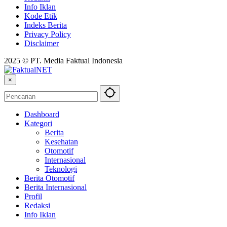
Info Iklan
Kode Etik
Indeks Berita
Privacy Policy
Disclaimer
2025 © PT. Media Faktual Indonesia
×
Dashboard
Kategori
Berita
Kesehatan
Otomotif
Internasional
Teknologi
Berita Otomotif
Berita Internasional
Profil
Redaksi
Info Iklan