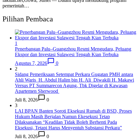
faktual.net,Gowa, Sulsel — Dalam upaya mendukung program
pemerintah…
Pilihan Pembaca
1
Penerbangan Palu–Guangzhou Resmi Mengudara, Peluang
Ekspor dan Investasi Sulawesi Tengah Kian Terbuka
Agustus 7, 2026
0
2
Sidang Pemeriksaan Setempat Perkara Gugatan PMH antara
Ahli Waris H. Abdul Halim bin H. Ali Diwakili H. Makawi
Versus PT Summarecon Agung, Tbk Digelar di Kawasan
Apartemen Sherwood
Juli 8, 2026
0
3
LAI BPAN Banten Soroti Eksekusi Rumah di BSD, Proses
Hukum Masih Berjalan Namun Ekesekusi Tetap
Dilaksanakan “Keadilan Tidak Boleh Berhenti Pada
Eksekusi, Tetapi Harus Menyentuh Substansi Perkara”
Juli 8, 2026
0