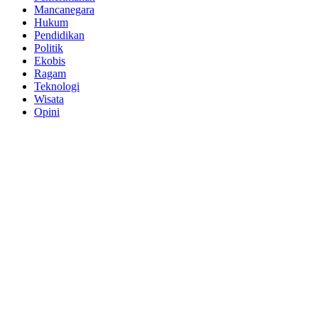
Mancanegara
Hukum
Pendidikan
Politik
Ekobis
Ragam
Teknologi
Wisata
Opini