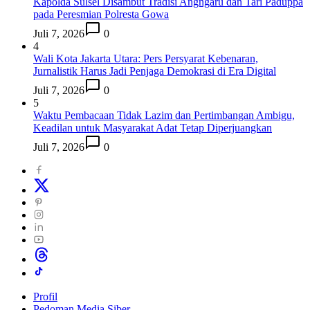
Kapolda Sulsel Disambut Tradisi Angngaru dan Tari Paduppa
pada Peresmian Polresta Gowa
Juli 7, 2026
0
4
Wali Kota Jakarta Utara: Pers Persyarat Kebenaran,
Jurnalistik Harus Jadi Penjaga Demokrasi di Era Digital
Juli 7, 2026
0
5
Waktu Pembacaan Tidak Lazim dan Pertimbangan Ambigu,
Keadilan untuk Masyarakat Adat Tetap Diperjuangkan
Juli 7, 2026
0
Profil
Pedoman Media Siber