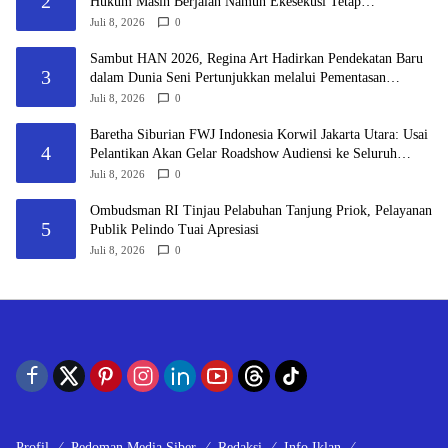
2
Hukum Masih Berjalan Namun Ekesekusi Tetap
Dilaksanakan “Keadilan Tidak Boleh Berhenti Pada
Juli 8, 2026
0
Eksekusi, Tetapi Harus Menyentuh Substansi Perkara”
Sambut HAN 2026, Regina Art Hadirkan Pendekatan Baru
3
dalam Dunia Seni Pertunjukkan melalui Pementasan
Fantasy Land
Juli 8, 2026
0
Baretha Siburian FWJ Indonesia Korwil Jakarta Utara: Usai
4
Pelantikan Akan Gelar Roadshow Audiensi ke Seluruh
Pemangku Kepentingan
Juli 8, 2026
0
Ombudsman RI Tinjau Pelabuhan Tanjung Priok, Pelayanan
5
Publik Pelindo Tuai Apresiasi
Juli 8, 2026
0
Profil
Pedoman Media Siber
Redaksi
Info Iklan