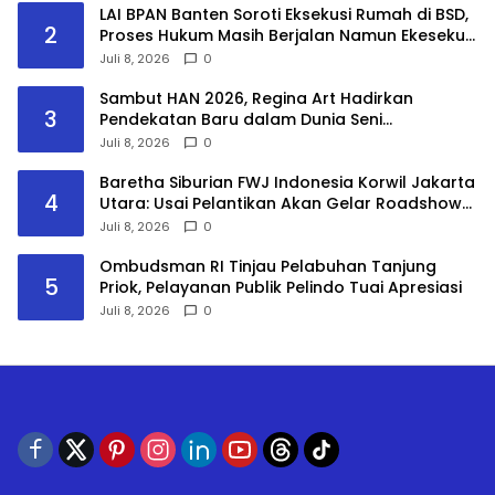
LAI BPAN Banten Soroti Eksekusi Rumah di BSD,
2
Proses Hukum Masih Berjalan Namun Ekesekusi
Tetap Dilaksanakan “Keadilan Tidak Boleh
Juli 8, 2026
0
Berhenti Pada Eksekusi, Tetapi Harus
Menyentuh Substansi Perkara”
Sambut HAN 2026, Regina Art Hadirkan
3
Pendekatan Baru dalam Dunia Seni
Pertunjukkan melalui Pementasan Fantasy
Juli 8, 2026
0
Land
Baretha Siburian FWJ Indonesia Korwil Jakarta
4
Utara: Usai Pelantikan Akan Gelar Roadshow
Audiensi ke Seluruh Pemangku Kepentingan
Juli 8, 2026
0
Ombudsman RI Tinjau Pelabuhan Tanjung
5
Priok, Pelayanan Publik Pelindo Tuai Apresiasi
Juli 8, 2026
0