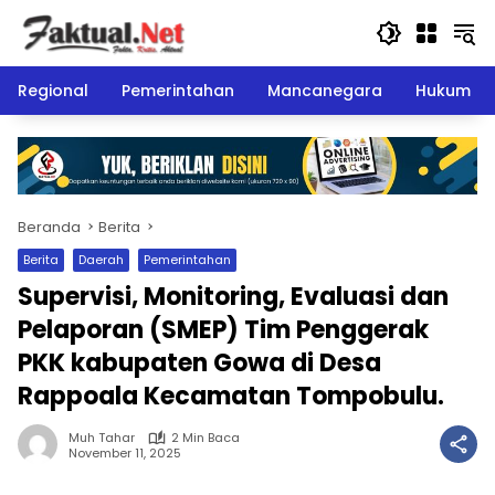
Langsung
ke
konten
Regional
Pemerintahan
Mancanegara
Hukum
Beranda
Berita
Berita
Daerah
Pemerintahan
Supervisi, Monitoring, Evaluasi dan
Pelaporan (SMEP) Tim Penggerak
PKK kabupaten Gowa di Desa
Rappoala Kecamatan Tompobulu.
Muh Tahar
2 Min Baca
November 11, 2025