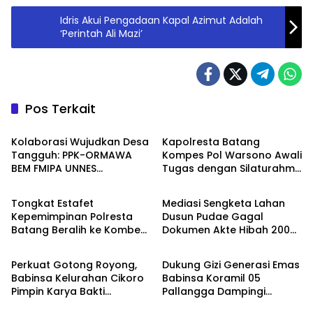
Idris Akui Pengadaan Kapal Azimut Adalah
‘Perintah Ali Mazi’
Pos Terkait
Daerah
Berita
Kolaborasi Wujudkan Desa
Kapolresta Batang
Tangguh: PPK-ORMAWA
Kompes Pol Warsono Awali
BEM FMIPA UNNES
Tugas dengan Silaturahmi
Berita
Berita
Sosialisasikan Terasering
ke Pemkab dan Kejari
dan Irigasi untuk Mitigasi
Tongkat Estafet
Mediasi Sengketa Lahan
Longsor
Kepemimpinan Polresta
Dusun Pudae Gagal
Batang Beralih ke Kombes
Dokumen Akte Hibah 2003
Berita
Berita
Pol Warsono
Dipertanyakan Dugaan
Pemalsuan Mencuat
Perkuat Gotong Royong,
Dukung Gizi Generasi Emas
Babinsa Kelurahan Cikoro
Babinsa Koramil 05
Pimpin Karya Bakti
Pallangga Dampingi
Bersama Warga
Penyaluran MBG di