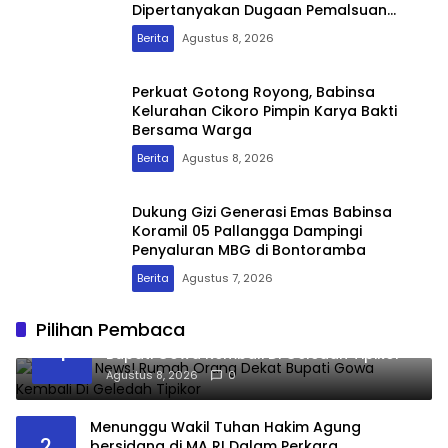
Dipertanyakan Dugaan Pemalsuan
Mencuat
Berita
Agustus 8, 2026
Perkuat Gotong Royong, Babinsa
Kelurahan Cikoro Pimpin Karya Bakti
Bersama Warga
Berita
Agustus 8, 2026
Dukung Gizi Generasi Emas Babinsa
Koramil 05 Pallangga Dampingi
Penyaluran MBG di Bontoramba
Berita
Agustus 7, 2026
Pilihan Pembaca
Breaking News! Rumah Orang Dekat
1
Bupati Gowa Kembali Di Geledah Tipikor
Agustus 8, 2026
0
Menunggu Wakil Tuhan Hakim Agung
2
bersidang di MA RI Dalam Perkara