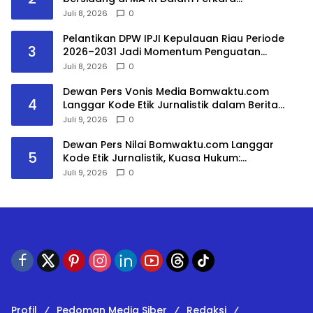
No.10/PDT.G/2025 dan Kasasi
Juli 8, 2026
0
No.3297/K/PDT/2026
Pelantikan DPW IPJI Kepulauan Riau Periode
3
2026–2031 Jadi Momentum Penguatan
Profesionalisme dan Literasi Bangsa
Juli 8, 2026
0
Dewan Pers Vonis Media Bomwaktu.com
4
Langgar Kode Etik Jurnalistik dalam Berita
DPRD Gowa
Juli 9, 2026
0
Dewan Pers Nilai Bomwaktu.com Langgar
5
Kode Etik Jurnalistik, Kuasa Hukum:
Pemberitaan Menghakimi Tanpa Verifikasi Tak
Juli 9, 2026
0
Dilindungi Etika Pers
Profil
Pedoman Media Siber
Redaksi