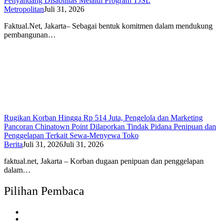
Penyandang Disabilitas Melalui Program TJSL
Metropolitan
Juli 31, 2026
Faktual.Net, Jakarta– Sebagai bentuk komitmen dalam mendukung
pembangunan…
Rugikan Korban Hingga Rp 514 Juta, Pengelola dan Marketing
Pancoran Chinatown Point Dilaporkan Tindak Pidana Penipuan dan
Penggelapan Terkait Sewa-Menyewa Toko
Berita
Juli 31, 2026
Juli 31, 2026
faktual.net, Jakarta – Korban dugaan penipuan dan penggelapan
dalam…
Pilihan Pembaca