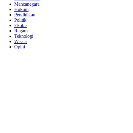
Mancanegara
Hukum
Pendidikan
Politik
Ekobis
Ragam
Teknologi
Wisata
Opini