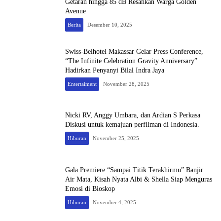
Getaran hingga 85 dB Resahkan Warga Golden
Avenue
Berita
Desember 10, 2025
Swiss-Belhotel Makassar Gelar Press Conference,
“The Infinite Celebration Gravity Anniversary”
Hadirkan Penyanyi Bilal Indra Jaya
Entertaiment
November 28, 2025
Nicki RV, Anggy Umbara, dan Ardian S Perkasa
Diskusi untuk kemajuan perfilman di Indonesia.
Hiburan
November 25, 2025
Gala Premiere “Sampai Titik Terakhirmu” Banjir
Air Mata, Kisah Nyata Albi & Shella Siap Menguras
Emosi di Bioskop
Hiburan
November 4, 2025