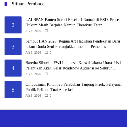
Pilihan Pembaca
LAI BPAN Banten Soroti Eksekusi Rumah di BSD, Proses
2
Hukum Masih Berjalan Namun Ekesekusi Tetap
Dilaksanakan “Keadilan Tidak Boleh Berhenti Pada
Juli 8, 2026
0
Eksekusi, Tetapi Harus Menyentuh Substansi Perkara”
Sambut HAN 2026, Regina Art Hadirkan Pendekatan Baru
3
dalam Dunia Seni Pertunjukkan melalui Pementasan
Fantasy Land
Juli 8, 2026
0
Baretha Siburian FWJ Indonesia Korwil Jakarta Utara: Usai
4
Pelantikan Akan Gelar Roadshow Audiensi ke Seluruh
Pemangku Kepentingan
Juli 8, 2026
0
Ombudsman RI Tinjau Pelabuhan Tanjung Priok, Pelayanan
5
Publik Pelindo Tuai Apresiasi
Juli 8, 2026
0