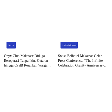
Berita
Entertaiment
Onyx Club Makassar Diduga
Swiss-Belhotel Makassar Gelar
Beroperasi Tanpa Izin, Getaran
Press Conference, “The Infinite
hingga 85 dB Resahkan Warga
Celebration Gravity Anniversary”
Golden Avenue
Hadirkan Penyanyi Bilal Indra
Jaya